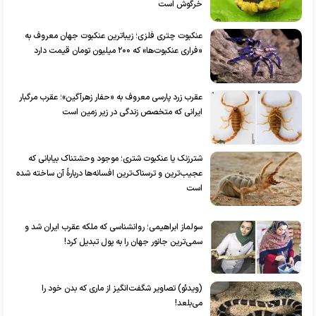
خرگوش است
عنکبوت چتری فلزی؛ زیباترین عنکبوت جهان معروف به
«فراری عنکبوت‌ها» که ۲۰۰ میلیون تومان قیمت دارد
عقرب زرد پارسی معروف به «حفار زهرآگین»؛ عقرب مرگبار
ایرانی که متخصص زندگی در زیر زمین است
شترزنک‌ یا عنکبوت شتری؛ موجود وحشتناک بیابانی که
عجیب‌ترین و ترسناک‌ترین افسانه‌ها دربارۀ آن ساخته شده
است
سولماز ابراهیمی؛ روانشناسی که ملکه عقرب ایران شد و
سمی‌ترین جانور جهان را به پول تبدیل کرد!
(ویدئو) تصاویر شگفت‌انگیز از ماری که بدن خود را
می‌بلعد!