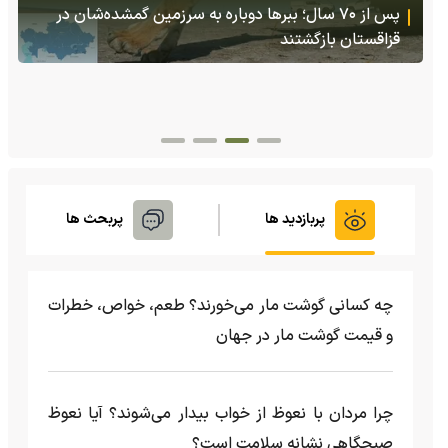
(ویدئو +16) تصاویری هولناک از یک سگ با فَک کاملا
شکسته؛ ادامه زندگی سگ فقط با یک فک
پربازدید ها
پربحث ها
چه کسانی گوشت مار می‌خورند؟ طعم، خواص، خطرات
و قیمت گوشت مار در جهان
چرا مردان با نعوظ از خواب بیدار می‌شوند؟ آیا نعوظ
صبحگاهی نشانه سلامت است؟