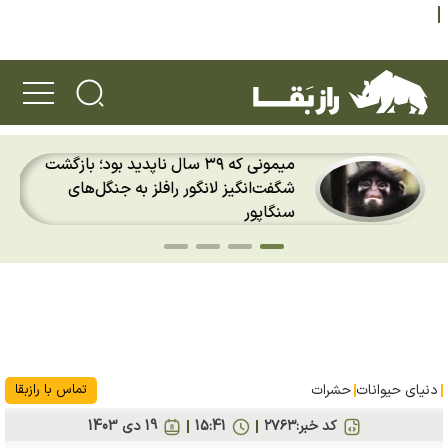
میمونی که ۳۹ سال ناپدید بود؛ بازگشت
شگفت‌انگیز لانگور رافلز به جنگل‌های
سنگاپور
دنیای حیوانات
حشرات
تماس با رازبقا
کد خبر:
۲۷۶۳
15:41
19 دی 1403