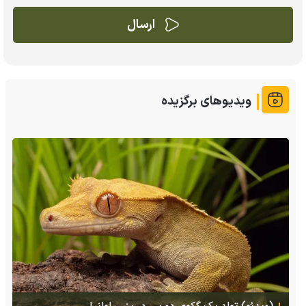
ویدیوهای برگزیده
(ویدئو) تصاویر شگفت‌انگیز از مارمولک گلو بادبزنی که