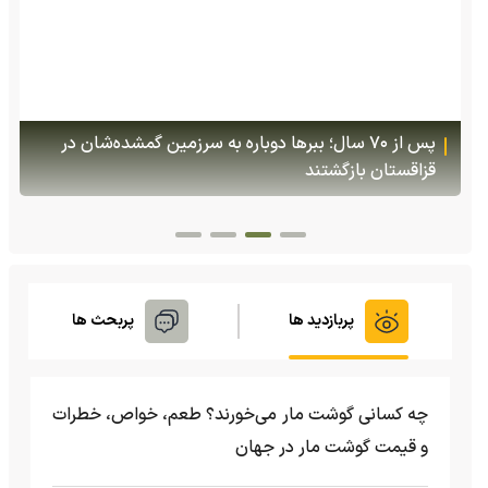
(ویدئو +16) تصاویری هولناک از یک سگ با فَک کاملا
شکسته؛ ادامه زندگی سگ فقط با یک فک
پربازدید ها
پربحث ها
چه کسانی گوشت مار می‌خورند؟ طعم، خواص، خطرات
و قیمت گوشت مار در جهان