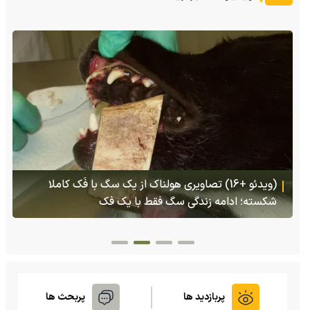
(ویدئو) تولد یک گکوی دو سر در پنسیلوانیا
پربازدید ها
پربحث ها