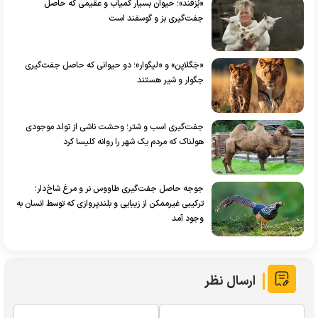
«بُزفند»؛ حیوان بسیار کمیاب و عقیمی که حاصل
جفت‌گیری بز و گوسفند است
«جَگلایِن» و «لیگوار»؛ دو حیوانی که حاصل جفت‌گیری
جگوار و شیر هستند
جفت‌گیری اسب و شتر؛ وحشت ناشی از تولد موجودی
هولناک که مردم یک شهر را روانه کلیسا کرد
جوجه حاصل جفت‌گیری طاووس نر و مرغ شاخ‌دار؛
ترکیبی غیرممکن از زیبایی و بلندپروازی که توسط انسان به
وجود آمد
ارسال نظر