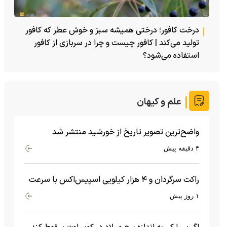
درخت کافور؛ درختی همیشه سبز و خوش عطر که کافور
تولید می‌کند | کافور چیست و چرا در سربازی از کافور
استفاده می‌شود؟
علم و کیهان
واضح‌ترین تصویر تاریخ از خورشید منتشر شد
۴ دقیقه پیش
راکت سرگردان و ۴ هزار کیلویی اسپیس‌اکس با سرعت
هشت هزار و ۶۹۰ کیلومتر در ساعت به ماه برخورد کرد
۱ روز پیش