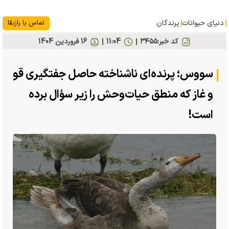
دنیای حیوانات
پرندگان
تماس با رازبقا
کد خبر:
۳۴۵۵
11:04
16 فروردين 1404
سووس؛ پرنده‌ای ناشناخته حاصل جفتگیری قو
و غاز که منطق حیات‌وحش را زیر سؤال برده
است!