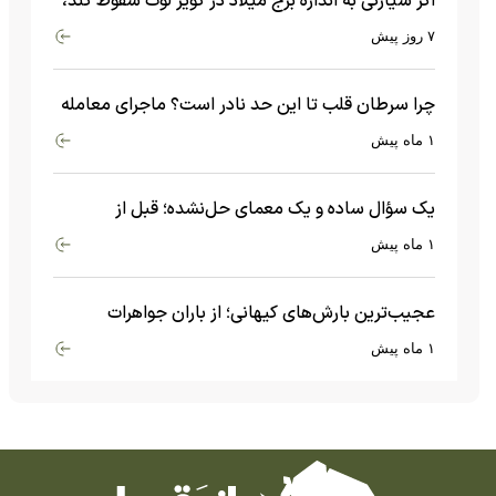
اگر سیارکی به اندازه برج میلاد در کویر لوت سقوط کند،
چه اتفاقی می‌افتد؟
۷ روز پیش
چرا سرطان قلب تا این حد نادر است؟ ماجرای معامله
عجیبی که در بدن اتفاق می‌افتد!
۱ ماه پیش
یک سؤال ساده و یک معمای حل‌نشده؛ قبل از
بیگ‌بنگ و آغاز جهان چه چیزی وجود داشت؟
۱ ماه پیش
عجیب‌ترین بارش‌های کیهانی؛ از باران جواهرات
گران‌قیمت تا بارش آهن و شیشه
۱ ماه پیش