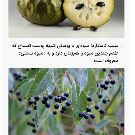
سیب کاستارد؛ میوه‌ای با پوستی شبیه پوست تمساح که
طعم چندین میوه را هم‌زمان دارد و به «میوه بستنی»
معروف است