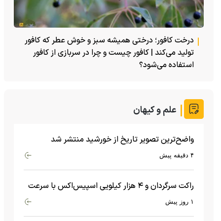
درخت کافور؛ درختی همیشه سبز و خوش عطر که کافور
تولید می‌کند | کافور چیست و چرا در سربازی از کافور
استفاده می‌شود؟
علم و کیهان
واضح‌ترین تصویر تاریخ از خورشید منتشر شد
۴ دقیقه پیش
راکت سرگردان و ۴ هزار کیلویی اسپیس‌اکس با سرعت
هشت هزار و ۶۹۰ کیلومتر در ساعت به ماه برخورد کرد
۱ روز پیش