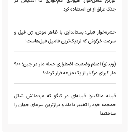
گورکن عسل‌خوار؛ هیولای آدم‌خواری که انگلیس در
جنگ عراق از آن استفاده کرد
حشره‌خوار فیلی؛ پستانداری با ظاهر موش، ژن فیل و
سرعت خرگوش که نزدیک‌ترین فامیل فیل‌هاست!
(ویدئو) اعلام وضعیت اضطراری حمله مار‌ در چین؛ ۹۰۰
مار کبرای مرگبار از یک مزرعه‌ فرار کردند!
قبیله مانگبِتو؛ قبیله‌ای در کنگو که مردمانش شکل
جمجمه خود را تغییر دادند و درازترین سرهای جهان را
ساختند!