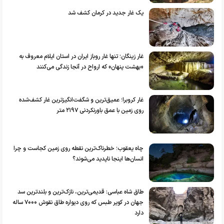
یک غار جدید در کرمان کشف شد
غار زینگان؛ تنها غار روباز ایران در استان ایلام معروف به
«بهشت پنهان» که ارواح در آنجا زندگی می‌کنند
غار کروبرا؛ عمیق‌ترین و شگفت‌انگیزترین غار کشف‌شده
روی زمین با عمق باورنکردنی ۲۱۹۷ متر
چاه یعقوب؛ خطرناک‌ترین نقطه روی زمین کجاست و چرا
انسان‌ها اینجا ناپدید می‌شوند؟
طاق شاه عباسی: قدیمی‌ترین، نازک‌ترین و بلندترین سد
جهان در کویر طبس که روی دیواره طاق نقوش ۷۰۰۰ ساله
دارد