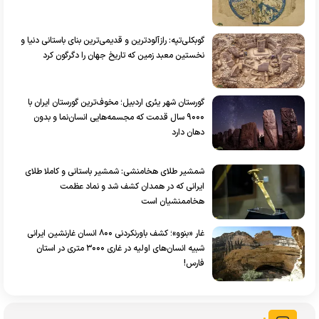
گوبکلی‌تپه: رازآلودترین و قدیمی‌ترین بنای باستانی دنیا و
نخستین معبد زمین که تاریخ جهان را دگرگون کرد
گورستان شهر یئری اردبیل؛ مخوف‌ترین گورستان ایران با
۹۰۰۰ سال قدمت که مجسمه‌هایی انسان‌نما و بدون
دهان دارد
شمشیر طلای هخامنشی: شمشیر باستانی و کاملا طلای
ایرانی که در همدان کشف شد و نماد عظمت
هخاممنشیان است
غار «بنوو»؛ کشف باورنکردنی ۸۰۰ انسان غارنشین ایرانی
شبیه انسان‌های اولیه در غاری ۳۰۰۰ متری در استان
فارس!