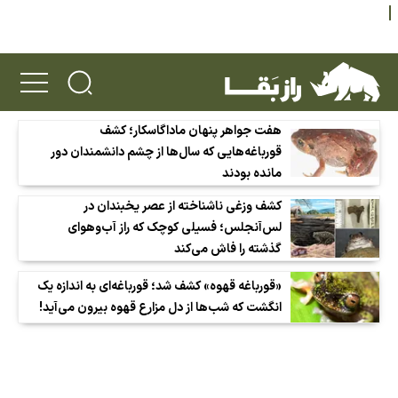
هفت جواهر پنهان ماداگاسکار؛ کشف
قورباغه‌هایی که سال‌ها از چشم دانشمندان دور
مانده بودند
کشف وزغی ناشناخته از عصر یخبندان در
لس‌آنجلس؛ فسیلی کوچک که راز آب‌وهوای
گذشته را فاش می‌کند
«قورباغه قهوه» کشف شد؛ قورباغه‌ای به اندازه یک
انگشت که شب‌ها از دل مزارع قهوه بیرون می‌آید!