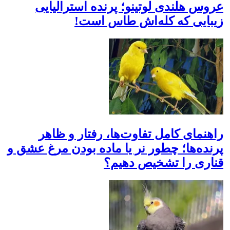
عروس هلندی لوتینو؛ پرنده استرالیایی
زیبایی که کله‌اش طاس است!
راهنمای کامل تفاوت‌ها، رفتار و ظاهر
پرنده‌ها؛ چطور نر یا ماده بودن مرغ عشق و
قناری را تشخیص دهیم؟