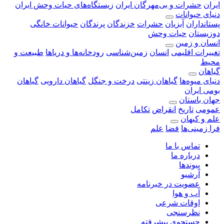
ایران
حشرات و بی‌مهرگان ایران
زیستگاه‌های حیات وحش ایران
دنیای حیوانات
پستانداران
آبزیان
حشرات
خزندگان
پرندگان
حیوانات خانگی
دوزیستان
حیات وحش
انسان و زمین
تغییرات اقلیمی
انسان
زمین‌شناسی
رودخانه‎‌ها و دریاها
طبیعت و
محیط
گیاهان
دنیای میوه‌ها
گیاهان زینتی
درخت و جنگل
گیاهان دارویی
گیاهان
بومی ایران
جهان باستان
عمومی
تاریخ
انقراض
تکامل
علم و کیهان
فرا زمینی‌ها
فضا
علم
تماس با ما
درباره ما
پیوندها
آرشیو
عضویت در خبرنامه
آب و هوا
اوقات شرعی
نظرسنجی
جستجوی پیشرفته