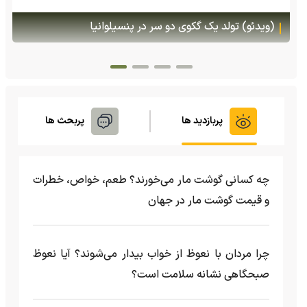
(ویدئو) تصاویر شگفت‌انگیز از مارمولک گلو بادبزنی که
هنگام خطر یک مایع چسبناک از بدنش پرتاب می‌کند
پربازدید ها
پربحث ها
چه کسانی گوشت مار می‌خورند؟ طعم، خواص، خطرات
و قیمت گوشت مار در جهان
چرا مردان با نعوظ از خواب بیدار می‌شوند؟ آیا نعوظ
صبحگاهی نشانه سلامت است؟