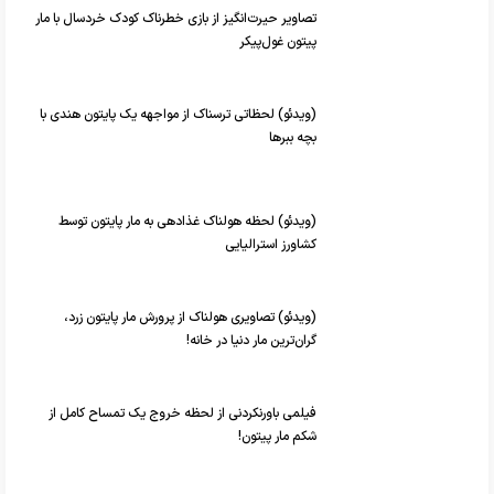
تصاویر حیرت‌انگیز از بازی خطرناک کودک خردسال با مار
پیتون غول‌پیکر
(ویدئو) لحظاتی ترسناک از مواجهه یک پایتون هندی با
بچه ببر‌ها
(ویدئو) لحظه هولناک غذادهی به مار پایتون توسط
کشاورز استرالیایی
(ویدئو) تصاویری هولناک از پرورش مار پایتون زرد،
گران‌ترین مار دنیا در خانه!
فیلمی باورنکردنی از لحظه خروج یک تمساح کامل از
شکم مار پیتون!