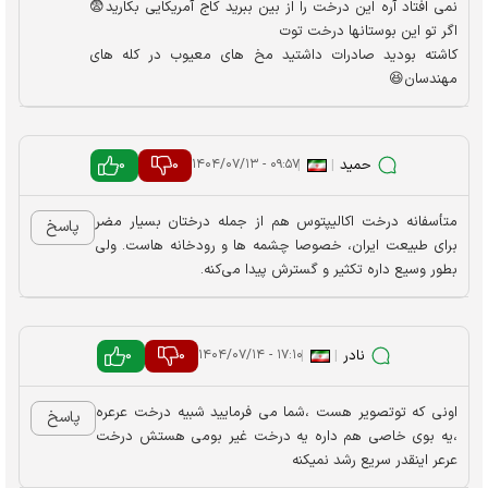
نمی افتاد آره این درخت را از بین ببرید کاج آمریکایی بکارید😨
اگر تو این بوستانها درخت توت
کاشته بودید صادرات داشتید مخ های معیوب در کله های
مهندسان😆
حمید
|
|
0
0
۰۹:۵۷ - ۱۴۰۴/۰۷/۱۳
متأسفانه درخت اکالیپتوس هم از جمله درختان بسیار مضر
پاسخ
برای طبیعت ایران، خصوصا چشمه ها و رودخانه هاست. ولی
بطور وسیع داره تکثیر و گسترش پیدا می‌کنه.
نادر
|
|
0
0
۱۷:۱۰ - ۱۴۰۴/۰۷/۱۴
اونی که توتصویر هست ،شما می فرمایید شبیه درخت عرعره
پاسخ
،یه بوی خاصی هم داره یه درخت غیر بومی هستش درخت
عرعر اینقدر سریع رشد نمیکنه