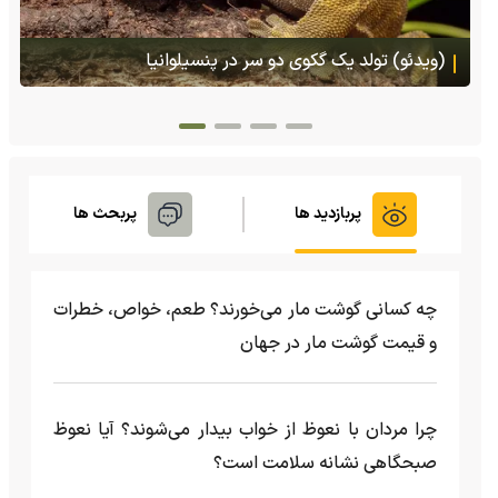
(ویدئو) تصاویر شگفت‌انگیز از مارمولک گلو بادبزنی که
هنگام خطر یک مایع چسبناک از بدنش پرتاب می‌کند
پربازدید ها
پربحث ها
چه کسانی گوشت مار می‌خورند؟ طعم، خواص، خطرات
و قیمت گوشت مار در جهان
چرا مردان با نعوظ از خواب بیدار می‌شوند؟ آیا نعوظ
صبحگاهی نشانه سلامت است؟