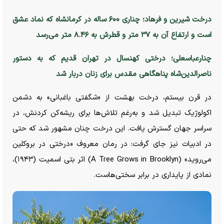
درخت شیرین و فرهاد؛ چناری ۶۰۰ ساله در کرمانشاه که نماد عشق
است و ارتفاع آن به ۳۷ متر و قطرش به ۸.۴۶ متر می‌رسد
چنارعباسعلی؛ درختی کهنسال در تهران قدیم که به دستور
ناصرالدین‌شاه پناهگاهی مقدس برای زنان دربار شد
در قرن بیستم، درخت بهشت از «شگفتی باغبانی» به دشمن
اکولوژیک تبدیل شد و به‌رغم تلاش‌ها برای ریشه‌کن کردنش، در
سراسر جهان گسترش یافت. این درخت چنان مشهور شد که حتی
در ادبیات نیز جای گرفت: در رمان معروف «درختی در بروکلین
می‌روید» (A Tree Grows in Brooklyn) اثر بتی اسمیت (۱۹۴۳)،
نمادی از پایداری در برابر سختی‌هاست.