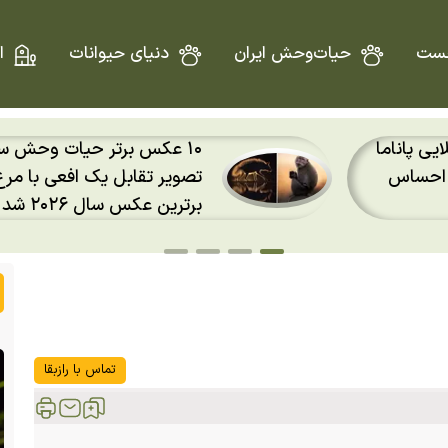
ست
حیات‌وحش ایران
دنیای حیوانات
ا
۱۰ عکس برتر حیات وحش سال ۲۰۲۶؛
راکت سرگردان و ۴ هزار ک
مگس‌خوار
کیلومتر در ساعت به ماه برخو
تماس با رازبقا