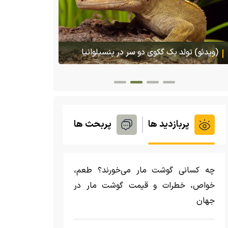
پس ا
گمشده‌شان د
هجوم یک بزمجه غول‌پیکر به یک سوپرمارکت در
تایلند
پربازدید ها
پربحث ها
چه کسانی گوشت مار می‌خورند؟ طعم،
خواص، خطرات و قیمت گوشت مار در
جهان