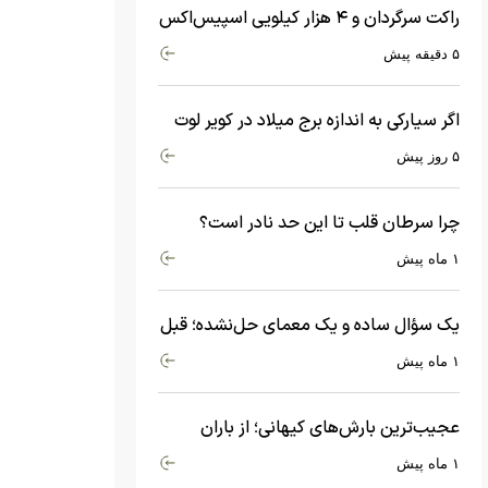
راکت سرگردان و ۴ هزار کیلویی اسپیس‌اکس
با سرعت هشت هزار و ۶۹۰ کیلومتر در
۵ دقیقه پیش
ساعت به ماه برخورد کرد
اگر سیارکی به اندازه برج میلاد در کویر لوت
سقوط کند، چه اتفاقی می‌افتد؟
۵ روز پیش
چرا سرطان قلب تا این حد نادر است؟
ماجرای معامله عجیبی که در بدن اتفاق
۱ ماه پیش
می‌افتد!
یک سؤال ساده و یک معمای حل‌نشده؛ قبل
از بیگ‌بنگ و آغاز جهان چه چیزی وجود
۱ ماه پیش
داشت؟
عجیب‌ترین بارش‌های کیهانی؛ از باران
جواهرات گران‌قیمت تا بارش آهن و شیشه
۱ ماه پیش