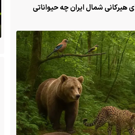
ی هیرکانی شمال ایران چه حیواناتی
 سگ با فَک
ا یک فک
(ویدئو) تولد یک گکوی دو سر در پنسیلوانیا