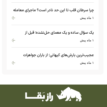
چرا سرطان قلب تا این حد نادر است؟ ماجرای معامله
عجیبی که در بدن اتفاق می‌افتد!
۱ ماه پیش
یک سؤال ساده و یک معمای حل‌نشده؛ قبل از
بیگ‌بنگ و آغاز جهان چه چیزی وجود داشت؟
۱ ماه پیش
عجیب‌ترین بارش‌های کیهانی؛ از باران جواهرات
گران‌قیمت تا بارش آهن و شیشه
۱ ماه پیش