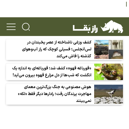
کشف وزغی ناشناخته از عصر یخبندان در
لس‌آنجلس؛ فسیلی کوچک که راز آب‌وهوای
گذشته را فاش می‌کند
«قورباغه قهوه» کشف شد؛ قورباغه‌ای به اندازه یک
انگشت که شب‌ها از دل مزارع قهوه بیرون می‌آید!
هوش مصنوعی به جنگ بزرگ‌ترین معمای
مهاجرت پرندگان رفت؛ رادارها دیگر فقط «لکه»
نمی‌بینند