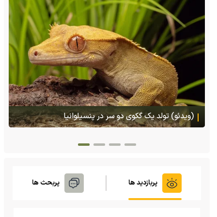
(ویدئو) تصاویر شگفت‌انگیز از مارمولک گلو بادبزنی که
هنگام خطر یک مایع چسبناک از بدنش پرتاب می‌کند
پربازدید ها
پربحث ها