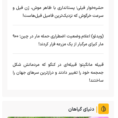
حشره‌خوار فیلی؛ پستانداری با ظاهر موش، ژن فیل و
سرعت خرگوش که نزدیک‌ترین فامیل فیل‌هاست!
(ویدئو) اعلام وضعیت اضطراری حمله مار‌ در چین؛ ۹۰۰
مار کبرای مرگبار از یک مزرعه‌ فرار کردند!
قبیله مانگبِتو؛ قبیله‌ای در کنگو که مردمانش شکل
جمجمه خود را تغییر دادند و درازترین سرهای جهان را
ساختند!
دنیای گیاهان