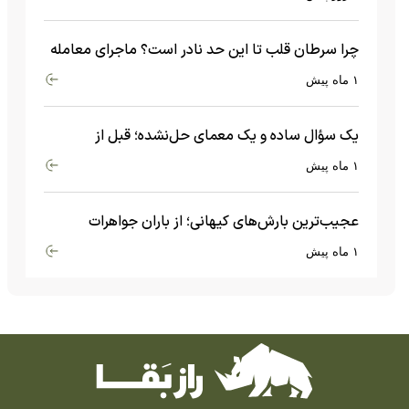
چرا سرطان قلب تا این حد نادر است؟ ماجرای معامله
عجیبی که در بدن اتفاق می‌افتد!
۱ ماه پیش
یک سؤال ساده و یک معمای حل‌نشده؛ قبل از
بیگ‌بنگ و آغاز جهان چه چیزی وجود داشت؟
۱ ماه پیش
عجیب‌ترین بارش‌های کیهانی؛ از باران جواهرات
گران‌قیمت تا بارش آهن و شیشه
۱ ماه پیش