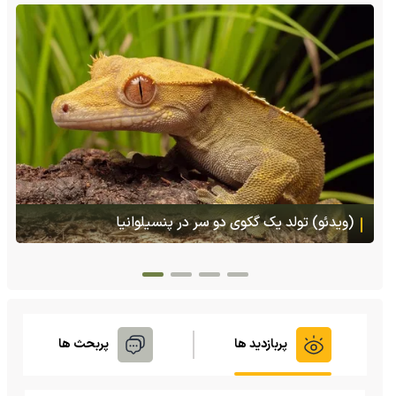
(ویدئو) تصاویر شگفت‌انگیز از مارمولک گلو بادبزنی که
هنگام خطر یک مایع چسبناک از بدنش پرتاب می‌کند
پربازدید ها
پربحث ها