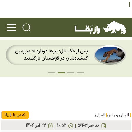
پس از ۷۰ سال؛ ببرها دوباره به سرزمین
گمشده‌شان در قزاقستان بازگشتند
انسان و زمین
انسان
تماس با رازبقا
کد خبر:
۵۶۴۳
10:52
22 آذر 1404