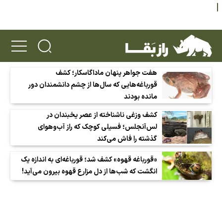
هفت جواهر پنهان ماداگاسکار؛ کشف
قورباغه‌هایی که سال‌ها از چشم دانشمندان دور
مانده بودند
کشف وزغی ناشناخته از عصر یخبندان در
لس‌آنجلس؛ فسیلی کوچک که راز آب‌وهوای
گذشته را فاش می‌کند
«قورباغه قهوه» کشف شد؛ قورباغه‌ای به اندازه یک
انگشت که شب‌ها از دل مزارع قهوه بیرون می‌آید!