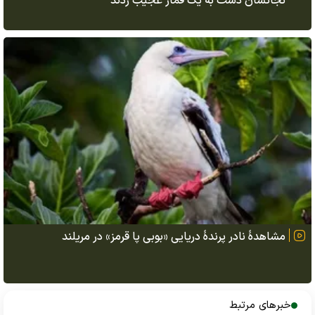
نجاتشان دست به یک قمار عجیب زدند
مشاهدهٔ نادر پرندهٔ دریایی «بوبی پا قرمز» در مریلند
خبرهای مرتبط