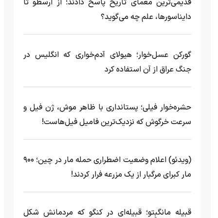
قدیمی‌ترین معمای تاریخ پاسخ دادند؛ از ارسطو تا
دایناسورها، علم چه می‌گوید؟
گورکن عسل‌خوار؛ هیولای آدم‌خواری که انگلیس در
جنگ عراق از آن استفاده کرد
حشره‌خوار فیلی؛ پستانداری با ظاهر موش، ژن فیل و
سرعت خرگوش که نزدیک‌ترین فامیل فیل‌هاست!
(ویدئو) اعلام وضعیت اضطراری حمله مار‌ در چین؛ ۹۰۰
مار کبرای مرگبار از یک مزرعه‌ فرار کردند!
قبیله مانگبِتو؛ قبیله‌ای در کنگو که مردمانش شکل