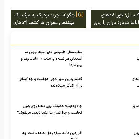
پس از ۲۰ سال؛ قورباغه‌های
چگونه تجربه نزدیک به مرگ یک
اما دوباره باران را روی
مهندس عمران به کشف اژد‌های
د احساس کردند
دریایی ژوراسیک در ولز منجر
شد!
صاعقه‌های کاتاتومبو؛ تنها نقطه جهان که
د
آسمانش هر شب و به مدت ۱۰ ساعت رعد و
برق دارد!
‌های
قدیمی‌ترین شهر جهان کجاست و چه کسانی
ت
در آن زندگی می‌کردند؟
د و
چاه یعقوب؛ خطرناک‌ترین نقطه روی زمین
کجاست و چرا انسان‌ها اینجا ناپدید می‌شوند؟
رین
اگر زمین مانند سیاره زحل حلقه داشت چه