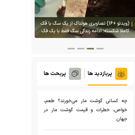
هجوم یک بزم
تایلند
(ویدئو) تولد یک گکوی دو سر در پنسیلوانیا
پربازدید ها
پربحث ها
چه کسانی گوشت مار می‌خورند؟ طعم،
خواص، خطرات و قیمت گوشت مار در
جهان