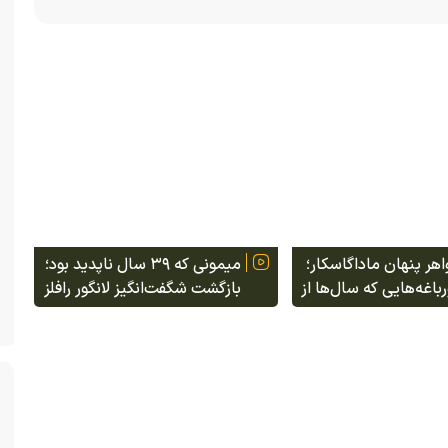
ر پنهان ماداگاسکار؛
میمونی که ۳۹ سال ناپدید بود؛
اغه‌هایی که سال‌ها از
بازگشت شگفت‌انگیز لانگور رافلز
شمندان دور مانده
به جنگل‌های سنگاپور