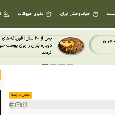
ست
حیات‌وحش ایران
دنیای حیوانات
ا
طلایی پاناما
د احساس
تصویر تقابل یک افعی با مر
برترین عکس سال ۲۰۲۶ شد
تماس با رازبقا