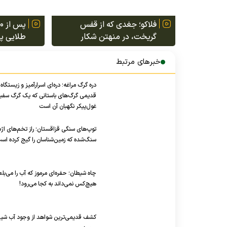
فلاکو؛ جغدی که از قفس
گریخت، در منهتن شکار
طلایی پان
آموخت و به افسانه نیویورک
پوست خو
تبدیل شد
خبرهای مرتبط
دره گرگ مراغه؛ دره‌ای اسرارآمیز و زیستگاه
قدیمی گرگ‌های باستانی که یک گرگ سفی
غول‌پیکر نگهبان آن است
توپ‌های سنگی قزاقستان؛ راز تخم‌های اژد
سنگ‌شده که زمین‌شناسان را گیج کرده اس
چاه شیطان؛ حفره‌ای مرموز که آب را می‌بلع
هیچ‌کس نمی‌داند به کجا می‌رود!
کشف قدیمی‌ترین شواهد از وجود آب شی