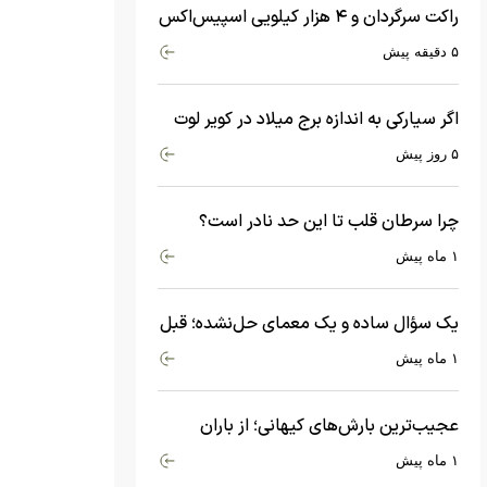
راکت سرگردان و ۴ هزار کیلویی اسپیس‌اکس
با سرعت هشت هزار و ۶۹۰ کیلومتر در
۵ دقیقه پیش
ساعت به ماه برخورد کرد
اگر سیارکی به اندازه برج میلاد در کویر لوت
سقوط کند، چه اتفاقی می‌افتد؟
۵ روز پیش
چرا سرطان قلب تا این حد نادر است؟
ماجرای معامله عجیبی که در بدن اتفاق
۱ ماه پیش
می‌افتد!
یک سؤال ساده و یک معمای حل‌نشده؛ قبل
از بیگ‌بنگ و آغاز جهان چه چیزی وجود
۱ ماه پیش
داشت؟
عجیب‌ترین بارش‌های کیهانی؛ از باران
جواهرات گران‌قیمت تا بارش آهن و شیشه
۱ ماه پیش