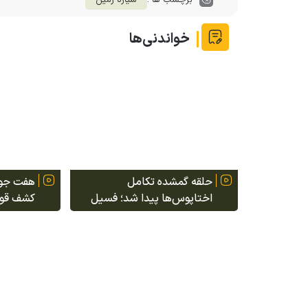
برچسب ها :
سیاره زمین
خواندنی‌ها
حلقه گمشده تکامل
هفت جواه
اختاپوس‌ها پیدا شد؛ فسیل
کشف قورب
۵۲۰ میلیون ساله شکاف تاریخ
چشم دان
سرپایان را پر کرد
بودند