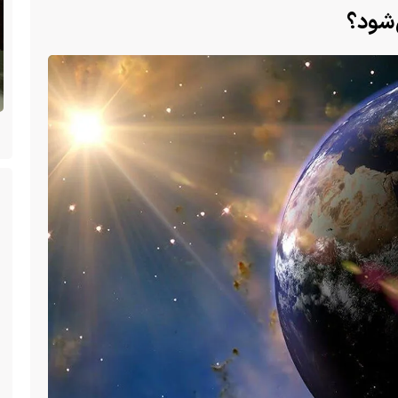
‌شود؟
ن
(ویدئو +16) تصاویری هولناک از یک سگ با فَک
کاملا شکسته؛ ادامه زندگی سگ فقط با یک فک