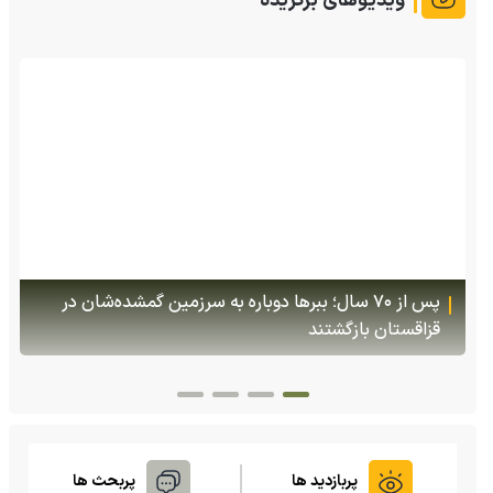
ویدیوهای برگزیده
(ویدئو +16) تصاویری هولناک از یک سگ با فَک کاملا
شکسته؛ ادامه زندگی سگ فقط با یک فک
پربازدید ها
پربحث ها