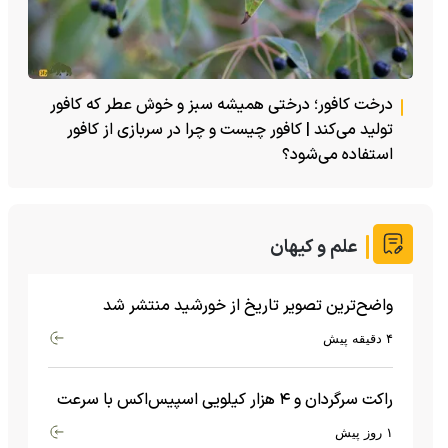
درخت کافور؛ درختی همیشه سبز و خوش عطر که کافور
تولید می‌کند | کافور چیست و چرا در سربازی از کافور
استفاده می‌شود؟
علم و کیهان
واضح‌ترین تصویر تاریخ از خورشید منتشر شد
۴ دقیقه پیش
راکت سرگردان و ۴ هزار کیلویی اسپیس‌اکس با سرعت
هشت هزار و ۶۹۰ کیلومتر در ساعت به ماه برخورد کرد
۱ روز پیش