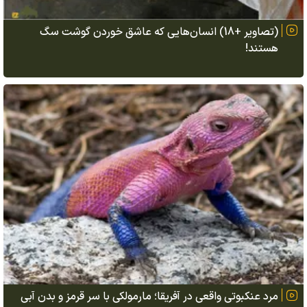
(تصاویر +18) انسان‌هایی که عاشق خوردن گوشت سگ
هستند!
مرد عنکبوتی واقعی در آفریقا؛ مارمولکی با سر قرمز و بدن آبی