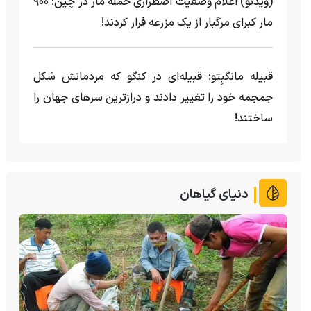
(ویدئو) اعلام وضعیت اضطراری حمله مار‌ در چین؛ ۹۰۰
مار کبرای مرگبار از یک مزرعه‌ فرار کردند!
قبیله مانگبِتو؛ قبیله‌ای در کنگو که مردمانش شکل
جمجمه خود را تغییر دادند و درازترین سرهای جهان را
ساختند!
دنیای گیاهان