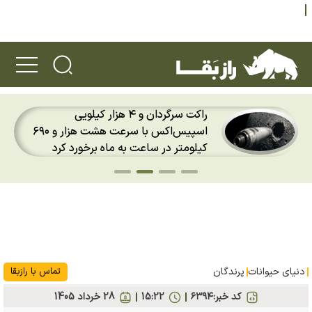
دو ویژگی عجیب خرس پاندا؛ ماجرای
سپیس‌اکس با سرعت هشت هزار و ۶۹۰
انگشت ششم پاندا چیست؟
دنیای حیوانات
پرندگان
تماس با رازبقا
کد خبر:
۶۳۹۴
15:22
28 خرداد 1405