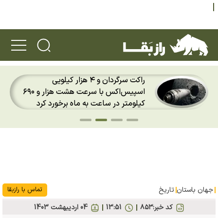
دو ویژگی عجیب خرس پاندا؛ ماجرای
سپیس‌اکس با سرعت هشت هزار و ۶۹۰
انگشت ششم پاندا چیست؟
جهان باستان
تاریخ
تماس با رازبقا
کد خبر:
۸۵۳
13:51
04 ارديبهشت 1403