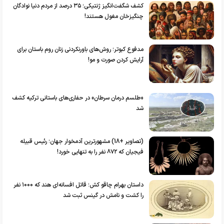
کشف شگفت‌انگیز ژنتیکی؛ ۳۵ درصد از مردم دنیا نوادگان
چنگیزخان مغول هستند!
مدفوع کبوتر؛ روش‌های باورنکردنی زنان روم باستان برای
آرایش کردن صورت و مو!
«طلسم درمان سرطان» در حفاری‌های باستانی ترکیه کشف
شد
(تصاویر +18) مشهورترین آدمخوار جهان؛ رئیس قبیله
فیجیان که ۸۷۲ نفر را به تنهایی خورد!
داستان بهرام چاقو کش؛ قاتل افسانه‌ای هند که ۱۰۰۰ نفر
را کشت و نامش در گینس ثبت شد