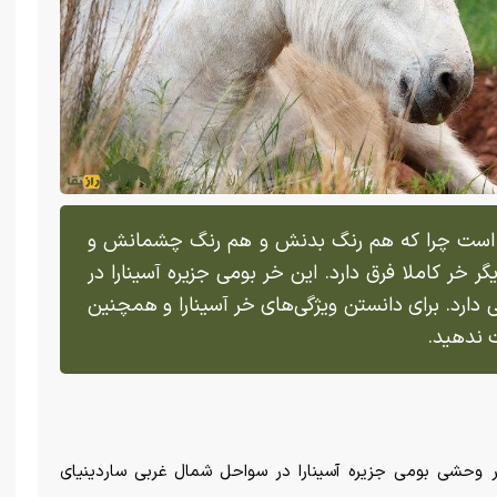
ان است چرا که هم رنگ بدنش و هم رنگ چشمانش و
ر خر کاملا فرق دارد. این خر بومی جزیره آسینارا در
بی دارد. برای دانستن ویژگی‌های خر آسینارا و همچنین
 ندهید.
Asinara Donke) یک نژاد خر وحشی بومی جزیره آسینارا در سواحل شمال غربی ساردینیای