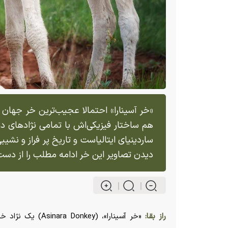
«خر آسینارا» احتمالا عجیب‌ترین خر جه
هم ساختار فیزیکی‌اش با تمامی نژاد‌های دیگ
ساردینیای ایتالیاست و تاریخ پر فراز و نشی
دیدن تصاویر این خر ادامه مطلب را از دست
راز بقا:
«خر آسینارا»، (y