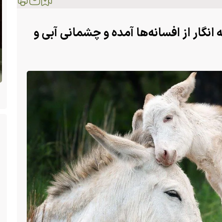
ه انگار از افسانه‌ها آمده و چشمانی آبی و
ن
(ویدئو +16) تصاویری هولناک از یک سگ با فَک
کاملا شکسته؛ ادامه زندگی سگ فقط با یک فک