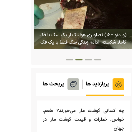
(ویدئو) تصاو
بادبزنی که 
(ویدئو) تولد یک گکوی دو سر در پنسیلوانیا
بدنش پرتاب 
پربازدید ها
پربحث ها
چه کسانی گوشت مار می‌خورند؟ طعم،
خواص، خطرات و قیمت گوشت مار در
جهان