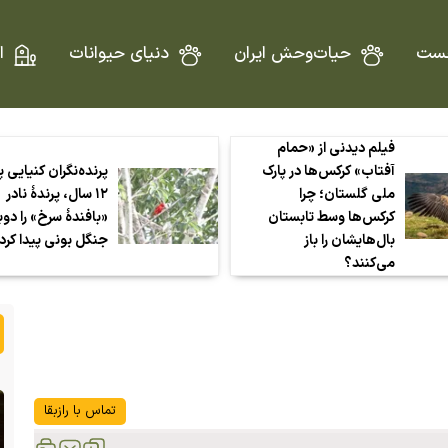
ست
حیات‌وحش ایران
دنیای حیوانات
ا
فیلم دیدنی از «حمام
آفتاب» کرکس‌ها در پارک
پرنده‌نگران کنیایی 
ملی گلستان؛ چرا
۱۲ سال، پرندهٔ نادر
کرکس‌ها وسط تابستان
«بافندهٔ سرخ» را دوب
بال‌هایشان را باز
جنگل بونی پیدا کرد
می‌کنند؟
تماس با رازبقا