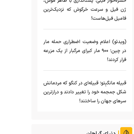
حشره‌خوار فیلی؛ پستانداری با ظاهر موش،
ژن فیل و سرعت خرگوش که نزدیک‌ترین
فامیل فیل‌هاست!
(ویدئو) اعلام وضعیت اضطراری حمله مار‌
در چین؛ ۹۰۰ مار کبرای مرگبار از یک مزرعه‌
فرار کردند!
قبیله مانگبِتو؛ قبیله‌ای در کنگو که مردمانش
شکل جمجمه خود را تغییر دادند و درازترین
سرهای جهان را ساختند!
دنیای گیاهان