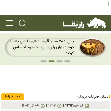
۱۰ عکس برتر حیات وحش سال ۲۰۲۶؛
تصویر تقابل یک افعی با مرغ مگس‌خوار
برترین عکس سال ۲۰۲۶ شد
دنیای حیوانات
پرندگان
تماس با رازبقا
کد خبر:
۲۳۹۳
12:17
08 آذر 1403