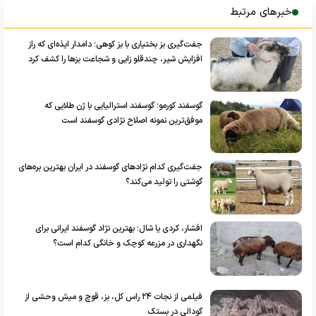
خبرهای مرتبط
جفت‌گیری بز بختیاری با بز کوهی؛ دامدار ایذه‌ای که راز
افزایش شیر، چندقلو زایی و شجاعت بزها را کشف کرد
گوسفند کورمو؛ گوسفند استرالیایی با ژن طلایی که
موفق‌ترین نمونه اصلاح نژادی گوسفند است
جفت‌گیری کدام نژاد‌های گوسفند در ایران بهترین بره‌های
گوشتی را تولید می‌کند؟
افشار، کردی یا شال؛ بهترین نژاد گوسفند ایرانی برای
نگهداری در مزرعه کوچک و خانگی کدام است؟
فیلمی از نجات ۲۴ راس کل، بز، قوچ و میش وحشی از
گودالی در بستک