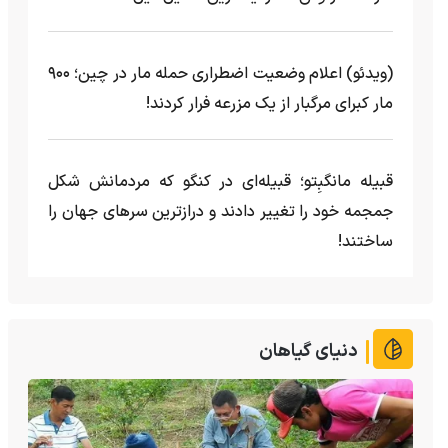
(ویدئو) اعلام وضعیت اضطراری حمله مار‌ در چین؛ ۹۰۰
مار کبرای مرگبار از یک مزرعه‌ فرار کردند!
قبیله مانگبِتو؛ قبیله‌ای در کنگو که مردمانش شکل
جمجمه خود را تغییر دادند و درازترین سرهای جهان را
ساختند!
دنیای گیاهان