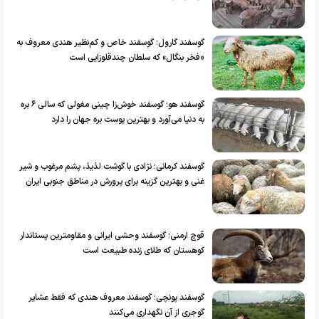
گوسفند گارول؛ گوسفند خاص و کم‌نظیر هندی معروف به
«فخر بنگال» که سلطان چندقلوزایی است
گوسفند هو؛ گوسفند خوش‌زا چینی مغولی که سالی ۶ بره
به دنیا می‌آورد و بهترین پوست بره جهان را دارد
گوسفند کرمانی؛ نژادی با گوشت لذیذ، پشم مرغوب و شیر
غنی و بهترین گزینه برای پرورش در مناطق جنوبی ایران
قوچ ارمنی؛ گوسفند وحشی ایرانی و مقاومترین پستاندار
کوهستان که طلای زنده طبیعت است
گوسفند پونچی؛ گوسفند معروف هندی که فقط عشایر
گوجری از آن نگهداری می‌کنند