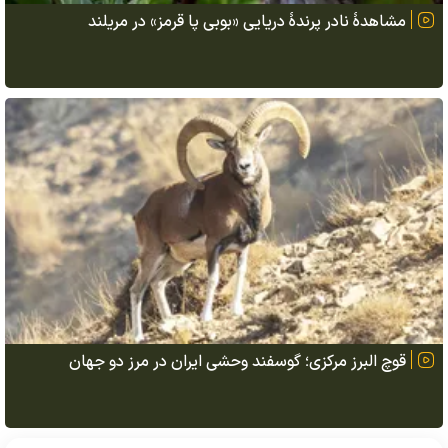
مشاهدهٔ نادر پرندهٔ دریایی «بوبی پا قرمز» در مریلند
قوچ البرز مرکزی؛ گوسفند وحشی ایران در مرز دو جهان