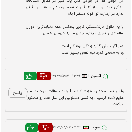
من نوعی هم در جوانی مثل یک شیر در مقابل مشکلات
زندگی بودم و حالا که فرتوت شدم اوضاعم با هیرمان فرقی
ندارد در ارسارت تو خونه منتظر اجلم!
با یه حقوق بازنشستگی ناچیز برعکس همه دنیابدترین دوران
سالمندی را سپری میکنیم چه برسد به هیرمان هامان.
عمر اگر خوش گذرد زندگی نوح کم است
ور به سختی گذرد نیم نفس بسیار است
افشین
|
|
0
1
۱۰:۴۹ - ۱۴۰۴/۰۵/۰۷
وقتی شیر ماده رو هزینه کردید آوردید حماقت نبود که شیر
پاسخ
عقیم شده گرفتید .چه کسی مسئولین این قتل عمد رو محکوم
میکنه?
جواد
|
|
0
0
۱۱:۴۲ - ۱۴۰۴/۰۵/۰۷