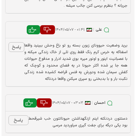
جریانه ؟ بنظرم برسی کنن جالب میشه .
علی
|
|
0
0
۰۱:۴۱ - ۱۴۰۴/۰۵/۰۷
برید وضعیت حیوونای زبون بسته رو تو باغ وحش ببینید واقعا
پاسخ
اسفناکه یه خرس کرم رنگ فقط روی تلی از خاک زندگی میکنه و
با عصبانیت اینور و اونور میره بوی شدید ادرار و مدفوع حیوانات
همه جا پر شده اکثر حیونا در یه فضای محدود و کوچک که
کفش سیمان شده ودورش یه فنس قراضه کشیده شده زندگی
نکبت بار و با بدبختی رو سپری میکنن واقعا دردناکه
احسان
|
|
0
0
۰۳:۰۳ - ۱۴۰۴/۰۵/۰۷
دستتون دردنکنه اینم ازنگهداشتن حیوناتتون خب شیرقحط
پاسخ
بود یکی دیگه برای جفت گیری میاوردید مرسی