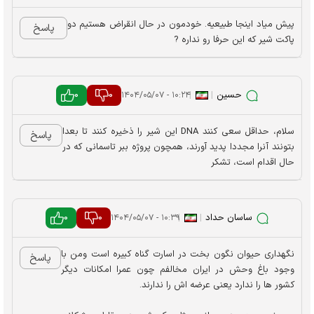
پیش میاد اینجا طبیعیه. خودمون در حال انقراض هستیم دو
پاسخ
پاکت شیر که این حرفا رو نداره ?
حسین
|
|
0
0
۱۰:۲۴ - ۱۴۰۴/۰۵/۰۷
سلام، حداقل سعی کنند DNA این شیر را ذخیره کنند تا بعدا
پاسخ
بتونند آنرا مجددا پدید آورند، همچون پروژه ببر تاسمانی که در
حال اقدام است، تشکر
ساسان حداد
|
|
0
0
۱۰:۳۹ - ۱۴۰۴/۰۵/۰۷
نگهداری حیوان نگون بخت در اسارت گناه کبیره است ومن با
پاسخ
وجود باغ وحش در ایران مخالفم چون عمرا امکانات دیگر
کشور ها را ندارد یعنی عرضه اش را ندارند.