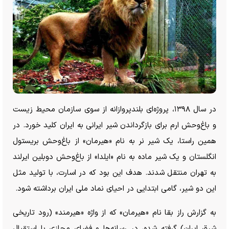
در سال ۱۳۹۸، پروژه‌ای بلندپروازانه از سوی سازمان محیط زیست
و باغ‌وحش ارم برای بازگرداندن شیر ایرانی به ایران کلید خورد. در
همین راستا، یک شیر نر به نام «هیرمان» از باغ‌وحش بریستول
انگلستان و یک شیر ماده به نام «ایلدا» از باغ‌وحش دوبلین ایرلند
به تهران منتقل شدند. هدف این بود که در اسارت، با تولید مثل
این دو شیر، گامی ابتدایی در احیای نماد ملی ایران برداشته شود.
به گزارش راز بقا نام «هیرمان» که از واژه «هیرمند» (رود تاریخی
شرق ایران) گرفته شده، در رسانه‌ها و فضای مجازی با استقبال