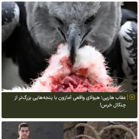
عقاب هارپی؛ هیولای واقعی آمازون با پنجه‌هایی بزرگ‌تر از
چنگال خرس!