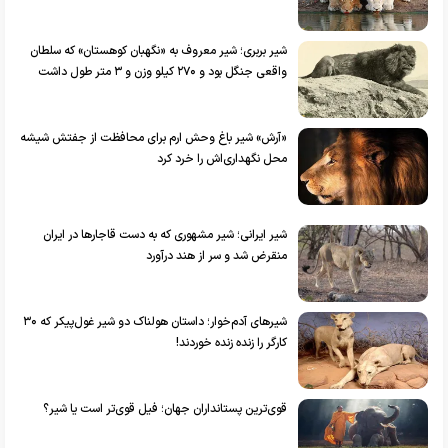
شیر بربری؛ شیر معروف به «نگهبان کوهستان» که سلطان
واقعی جنگل بود و ۲۷۰ کیلو وزن و ۳ متر طول داشت
«آرش» شیر باغ وحش ارم برای محافظت از جفتش شیشه
محل نگهداری‌اش را خرد کرد
شیر ایرانی؛ شیر مشهوری که به دست قاجارها در ایران
منقرض شد و سر از هند درآورد
شیر‌های آدم‌خوار؛ داستان هولناک دو شیر غول‌پیکر که ۳۰
کارگر را زنده زنده خوردند!
قوی‌ترین پستانداران جهان‌؛ فیل قوی‌تر است یا شیر؟