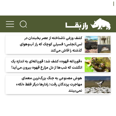
کشف وزغی ناشناخته از عصر یخبندان در
لس‌آنجلس؛ فسیلی کوچک که راز آب‌وهوای
گذشته را فاش می‌کند
«قورباغه قهوه» کشف شد؛ قورباغه‌ای به اندازه یک
انگشت که شب‌ها از دل مزارع قهوه بیرون می‌آید!
هوش مصنوعی به جنگ بزرگ‌ترین معمای
مهاجرت پرندگان رفت؛ رادارها دیگر فقط «لکه»
نمی‌بینند