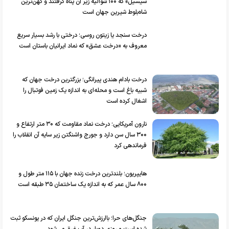
درخت سنجد یا زیتون روسی؛ درختی با رشد بسیار سریع
معروف به «درخت عشق» که نماد ایرانیان باستان است
درخت بادام هندی پیرانگی؛ بزرگترین درخت جهان که
شبیه باغ است و محله‌ای به اندازه یک زمین فوتبال را
اشغال کرده است
نارون آمریکایی؛ درخت نماد مقاومت که ۳۰ متر ارتفاع و
۳۰۰ سال سن دارد و جورج واشنگتن زیر سایه آن انقلاب را
فرماندهی کرد
هایپریون؛ بلندترین درخت زنده جهان با ۱۱۵ متر طول و
۸۰۰ سال عمر که به اندازه یک ساختمان ۳۵ طبقه است
جنگل‌های حرا؛ باارزش‌ترین جنگل ایران که در یونسکو ثبت
شده است و روزی دوبار در آب غرق می‌شود