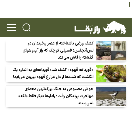
کشف وزغی ناشناخته از عصر یخبندان در
لس‌آنجلس؛ فسیلی کوچک که راز آب‌وهوای
گذشته را فاش می‌کند
«قورباغه قهوه» کشف شد؛ قورباغه‌ای به اندازه یک
انگشت که شب‌ها از دل مزارع قهوه بیرون می‌آید!
هوش مصنوعی به جنگ بزرگ‌ترین معمای
مهاجرت پرندگان رفت؛ رادارها دیگر فقط «لکه»
نمی‌بینند