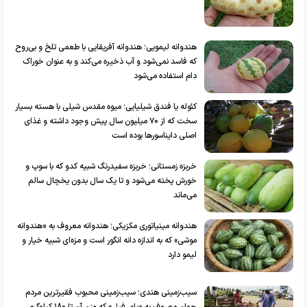
هندوانه لیمویی؛ هندوانه آفریقایی با طعمی تلخ و بی‌روح
که فاسد نمی‌شود و آب ذخیره می‌کند و به عنوان خوراک
دام استفاده می‌شود
کئوله یا فندق شیلیایی؛ میوه مقدس شیلی با هسته بسیار
سخت که از ۷۰ میلیون سال پیش وجود داشته و غذای
اصلی دایناسور‌ها بوده است
خربزه زمستانی؛ خربزه سفیدرنگ شبیه کدو که با سوپ و
خورش پخته می‌شود و تا یک سال بدون یخچال سالم
می‌ماند
هندوانه مینیاتوری مکزیکی؛ هندوانه معروف به «هندوانه
موشی» که به اندازه دانه انگور است و مزه‌ای شبیه خیار و
لیمو دارد
سیب‌زمینی هندی؛ سیب‌زمینی محبوب فقیرترین مردم
جهان معروف به «پای فیل» که وزن آن تا ۱۸۰ کیلوگرم