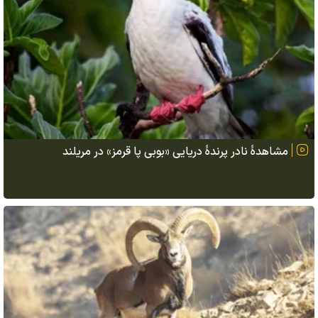
مشاهدهٔ نادر پرندهٔ دریایی «بوبی پا قرمز» در مریلند