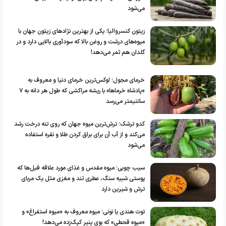
می‌شود
زیتون کنسروالیا؛ یکی از بهترین نژادهای زیتون جهان با
میوه‌های درشت و روغن بالا که سودآوری بالایی دارد و در
گلدان هم ثمر می‌دهد!
خرمای مجول؛ لوکس‌ترین خرمای دنیا و معروف به
«پادشاه خرماها» با ریشه مراکشی که طول هر دانه به ۷
سانتیمتر می‌رسد
کدو ترشک؛ ترش‌ترین میوه جهان که روی تنه درخت رشد
می‌کند و از آب آن برای براق کردن طلا و نقره استفاده
می‌شود
سیب چوبی؛ میوه مقدس و غذای مورد علاقه فیل‌ها که
پوستی شبیه سنگ، عطری تند و مغزی مثل یک مربای
ترش و شیرین دارد
توت هندی یا نونی؛ میوه معروف به «میوه استفراغ» و
«میوه قحطی» که بوی پنیر کپک‌زده می‌دهد!