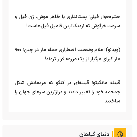
حشره‌خوار فیلی؛ پستانداری با ظاهر موش، ژن فیل و
سرعت خرگوش که نزدیک‌ترین فامیل فیل‌هاست!
(ویدئو) اعلام وضعیت اضطراری حمله مار‌ در چین؛ ۹۰۰
مار کبرای مرگبار از یک مزرعه‌ فرار کردند!
قبیله مانگبِتو؛ قبیله‌ای در کنگو که مردمانش شکل
جمجمه خود را تغییر دادند و درازترین سرهای جهان را
ساختند!
دنیای گیاهان