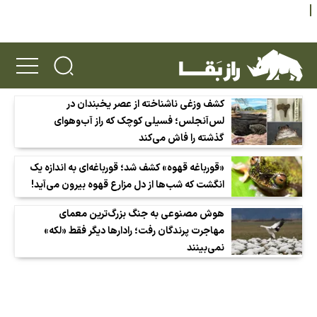
کشف وزغی ناشناخته از عصر یخبندان در
لس‌آنجلس؛ فسیلی کوچک که راز آب‌وهوای
گذشته را فاش می‌کند
«قورباغه قهوه» کشف شد؛ قورباغه‌ای به اندازه یک
انگشت که شب‌ها از دل مزارع قهوه بیرون می‌آید!
هوش مصنوعی به جنگ بزرگ‌ترین معمای
مهاجرت پرندگان رفت؛ رادارها دیگر فقط «لکه»
نمی‌بینند