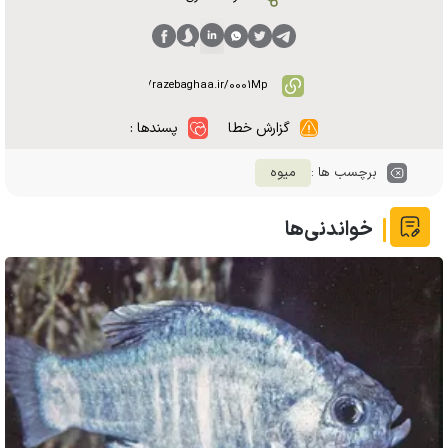
گزارش خطا
پسندها :
برچسب ها :
میوه
خواندنی‌ها