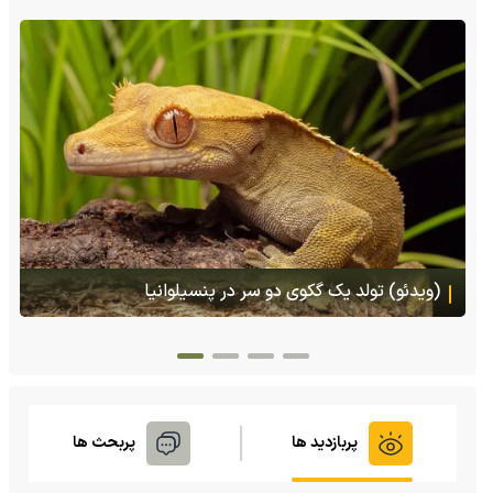
(ویدئو) تصاویر شگفت‌انگیز از مارمولک گلو بادبزنی که
هنگام خطر یک مایع چسبناک از بدنش پرتاب می‌کند
پربازدید ها
پربحث ها