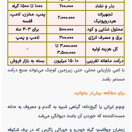
بذر و نشاء
۲۰۰،۰۰۰
۱۰۰۰ تا ۱۵۰۰ گیاه
تجهیزات
پمپ، مخزن، لامپ،
۲،۰۰۰،۰۰۰
هیدروپونیک
قفسه
محلول غذایی و کود
۵۰۰،۰۰۰
برای ۳–۴ ماه
برق و مصرف انرژی
۳۰۰،۰۰۰
لامپ و پمپ
۳،۰۰۰،۰۰۰ تا
کل هزینه اولیه
-
۳،۵۰۰،۰۰۰
درآمد ماهانه تقریبی
۱۰–۱۵ میلیون
بسته به بازار فروش
با کمی بازاریابی محلی، حتی زیرزمین کوچک می‌تواند منبع درآمد
مستمر باشد.
برای مطالعه بیش‌تر بخوانید:
چچم ایرانی یا گیج‌دانه؛ گیاهی شبیه به گندم و معروف به «دانه
مست‌کننده» که خوردن آن باعث دیوانگی می‌شد
زعفران جوقاسم؛ گیاه خودرو و خوراکی زاگرس که در برف شکوفه