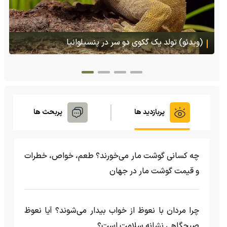
(ویدئو) تصاویر شگفت‌انگیز از مارمولک گلو بادبزنی که
هنگام خطر یک مایع چسبناک از بدنش پرتاب می‌کند
پربازدید ها
پربحث ها
چه کسانی گوشت مار می‌خورند؟ طعم، خواص، خطرات
و قیمت گوشت مار در جهان
چرا مردان با نعوظ از خواب بیدار می‌شوند؟ آیا نعوظ
صبحگاهی نشانه سلامت است؟