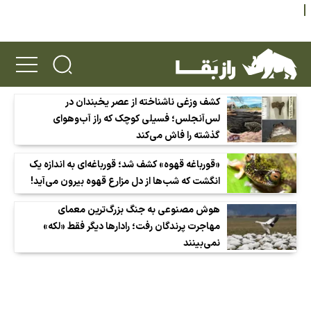
کشف وزغی ناشناخته از عصر یخبندان در
لس‌آنجلس؛ فسیلی کوچک که راز آب‌وهوای
گذشته را فاش می‌کند
«قورباغه قهوه» کشف شد؛ قورباغه‌ای به اندازه یک
انگشت که شب‌ها از دل مزارع قهوه بیرون می‌آید!
هوش مصنوعی به جنگ بزرگ‌ترین معمای
مهاجرت پرندگان رفت؛ رادارها دیگر فقط «لکه»
نمی‌بینند