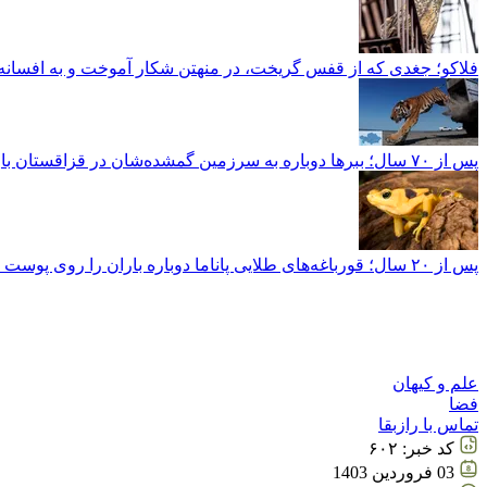
فلاکو؛ جغدی که از قفس گریخت، در منهتن شکار آموخت و به افسانه 
پس از ۷۰ سال؛ ببرها دوباره به سرزمین گمشده‌شان در قزاقستان بازگشتند
پس از ۲۰ سال؛ قورباغه‌های طلایی پاناما دوباره باران را روی پوست خود احساس کردند
علم و کیهان
فضا
تماس با رازبقا
کد خبر:
۶۰۲
03 فروردين 1403