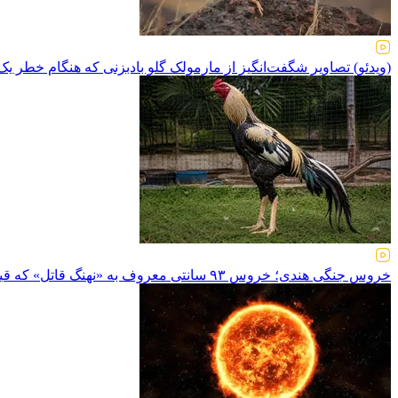
(ویدئو) تصاویر شگفت‌انگیز از مارمولک گلو بادبزنی که هنگام خطر یک
خروس جنگی هندی؛ خروس ۹۳ سانتی معروف به «نهنگ قاتل» که قیمت آن در بازار ایران ۲۰۰ میلیون تومان است