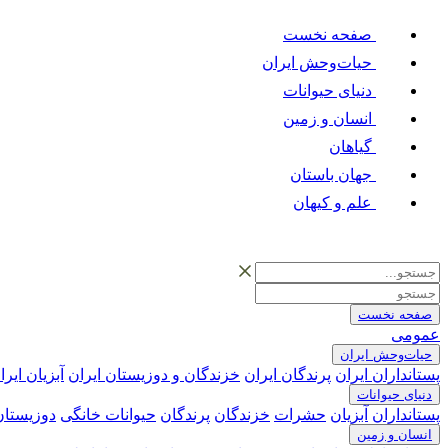
صفحه نخست
حیات‌وحش ایران
دنیای حیوانات
انسان و زمین
گیاهان
جهان باستان
علم و کیهان
صفحه نخست
عمومی
حیات‌وحش ایران
پستانداران ایران
پرندگان ایران
خزندگان و دوزیستان ایران
آبزیان ایرا
دنیای حیوانات
پستانداران
آبزیان
حشرات
خزندگان
پرندگان
حیوانات خانگی
دوزیستان
انسان و زمین