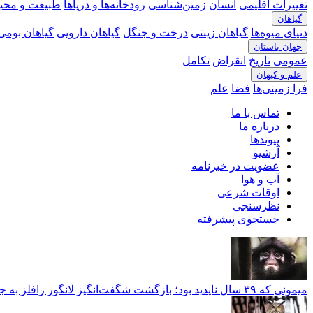
تغییرات اقلیمی
انسان
زمین‌شناسی
رودخانه‎‌ها و دریاها
طبیعت و محی
گیاهان
دنیای میوه‌ها
گیاهان زینتی
درخت و جنگل
گیاهان دارویی
گیاهان بومی 
جهان باستان
عمومی
تاریخ
انقراض
تکامل
علم و کیهان
فرا زمینی‌ها
فضا
علم
تماس با ما
درباره ما
پیوندها
آرشیو
عضویت در خبرنامه
آب و هوا
اوقات شرعی
نظرسنجی
جستجوی پیشرفته
میمونی که ۳۹ سال ناپدید بود؛ بازگشت شگفت‌انگیز لانگور رافلز به جنگل‌های سنگاپور