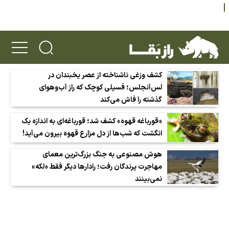
کشف وزغی ناشناخته از عصر یخبندان در
لس‌آنجلس؛ فسیلی کوچک که راز آب‌وهوای
گذشته را فاش می‌کند
«قورباغه قهوه» کشف شد؛ قورباغه‌ای به اندازه یک
انگشت که شب‌ها از دل مزارع قهوه بیرون می‌آید!
هوش مصنوعی به جنگ بزرگ‌ترین معمای
مهاجرت پرندگان رفت؛ رادارها دیگر فقط «لکه»
نمی‌بینند