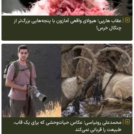
عقاب هارپی؛ هیولای واقعی آمازون با پنجه‌هایی بزرگ‌تر از
چنگال خرس!
محمدعلی رونیاسی؛ عکاس حیات‌وحشی که برای یک قاب،
طبیعت را قربانی نمی‌کند