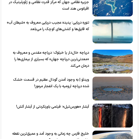
جزیره نظامی جهان که مرکز قدرت نظامی و ژئوپلیتیک در
اقیانوس هند است
تنوره دریایی؛ پدیده عجیب دریایی معروف به «شیطان آب»
که قایق‌ها و کشتی‌های کوچک را می‌بلعد
دریاچه خال‌دار یا خیلوک؛ دریاچه مقدس و معروف به
«معدنی‌ترین دریاچه جهان» که بسیاری از بیماری‌ها را
درمان می‌کند
ویدئو | به وجود آمدن گودال عظیم در قسمت خشک
شده دریاچه ارومیه با یک انفجار مرموز!
آبشار «هورس‌تیل»؛ فیلمی باورنکردنی از آبشار آتش!
خلیج فارس چه زمانی به وجود آمد و عمیق‌ترین نقطه