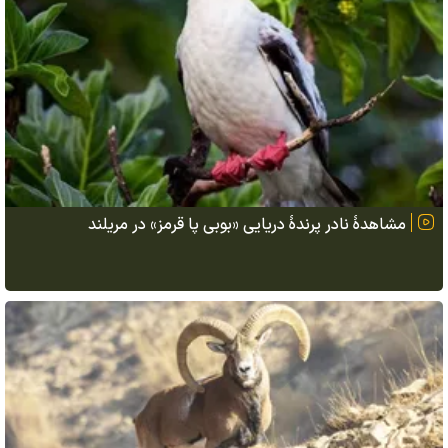
مشاهدهٔ نادر پرندهٔ دریایی «بوبی پا قرمز» در مریلند