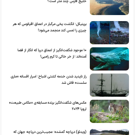
خلیج فارس چند متر است؟
برینیکل؛ انگشت یخی مرگبار در اعماق اقیانوس که هر
چیزی را لمس کند منجمد می‌شود!
۱۰ موجود شگفت‌انگیز از اعماق دریا که انگار از فضا
آمده‌اند؛ از خر خاکی تا کرم زامبی!
راز ناپدید شدن خدمه کشتی اشباح؛ اسرار افسانه «ماری
سلست» فاش شد
عکس‌های شگفت‌انگیز برنده مسابقه‌ی «عکاس طبیعت»
اروپا ۲۰۲۴
(ویدئو) دریاچه گمشده؛ عجیب‌ترین دریاچه جهان که