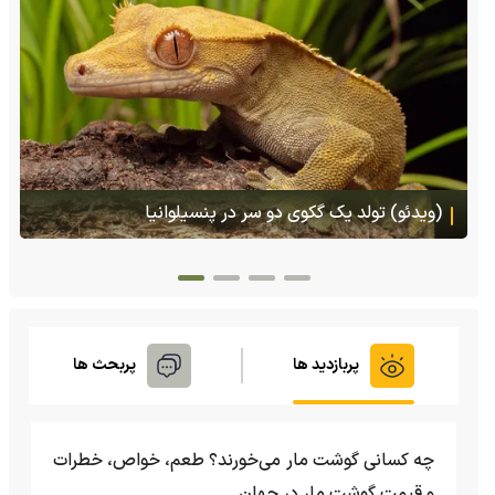
(ویدئو) تصاویر شگفت‌انگیز از مارمولک گلو بادبزنی که
هنگام خطر یک مایع چسبناک از بدنش پرتاب می‌کند
پربازدید ها
پربحث ها
چه کسانی گوشت مار می‌خورند؟ طعم، خواص، خطرات
و قیمت گوشت مار در جهان