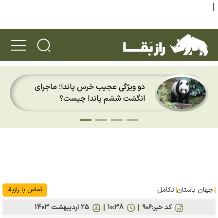
دو ویژگی عجیب خرس پاندا؛ ماجرای
انگشت ششم پاندا چیست؟
جهان باستان
تکامل
تماس با رازبقا
کد خبر:
۹۰۶
10:38
25 ارديبهشت 1403