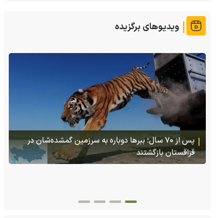
ویدیوهای برگزیده
(ویدئو +16) تصاویری هولناک از یک سگ با فَک کاملا
شکسته؛ ادامه زندگی سگ فقط با یک فک