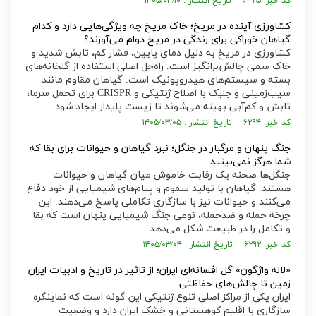
کد خبر: ۶۳۲۵ تاریخ انتشار : ۱۴۰۵/۰۳/۱۰
کشاورزی آینده در مریخ؛ خاک مریخ چه ویژگی‌هایی دارد و کدام
گیاهان خوراکی برای زندگی در مریخ دوام می‌آورند؟
کشاورزی در مریخ به دلیل دمای پایین، فشار کم، تابش شدید و
خاک سمی چالش‌برانگیز است. راه‌حل اصلی استفاده از گلخانه‌های
بسته و سیستم‌های هیدروپونیک است. گیاهان مقاوم مانند
سیب‌زمینی و جلبک با اصلاح ژنتیکی و CRISPR برای تحمل سرما،
تابش و کم‌آبی بهینه می‌شوند تا زیست پایدار ایجاد شود.
کد خبر: ۶۲۹۴ تاریخ انتشار : ۱۴۰۵/۰۳/۰۵
جنگ پنهان و مرگبار در جنگل؛ نبرد گیاهان و حیوانات برای بقا که
شما هرگز نمی‌بینید
جنگل‌ها صحنه یک رقابت خاموش میان گیاهان و حیوانات
هستند. گیاهان با تولید سموم و پیام‌های شیمیایی از خود دفاع
می‌کنند و حیوانات نیز با سازگاری تکاملی پاسخ می‌دهند. این
چرخه حمله و ضدحمله، نوعی جنگ شیمیایی پنهان است که بقا
و تکامل را در طبیعت شکل می‌دهد.
کد خبر: ۶۲۹۲ تاریخ انتشار : ۱۴۰۵/۰۳/۰۴
«لاله واژگون» گل افسانه‌ای ایران؛ از تاثیر در تاریخ و ادبیات ایران‌
زمین تا چالش‌های حفاظتی
ایران یکی از مراکز اصلی تنوع ژنتیکی این گونه است که نماینگره
سازگاری با اقلیم کوهستانی و خشک ایران دارد و وضعیت