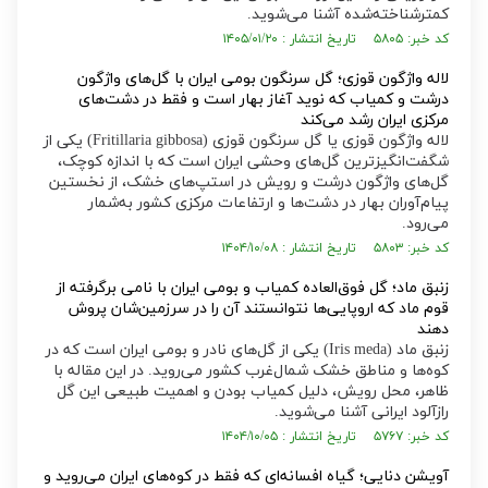
کمترشناخته‌شده آشنا می‌شوید.
کد خبر: ۵۸۰۵ تاریخ انتشار : ۱۴۰۵/۰۱/۲۰
لاله واژگون قوزی؛ گل سرنگون بومی ایران با گل‌های واژگون
درشت و کمیاب که نوید آغاز بهار است و فقط در دشت‌های
مرکزی ایران رشد می‌کند
لاله واژگون قوزی یا گل سرنگون قوزی (Fritillaria gibbosa) یکی از
شگفت‌انگیزترین گل‌های وحشی ایران است که با اندازه کوچک،
گل‌های واژگون درشت و رویش در استپ‌های خشک، از نخستین
پیام‌آوران بهار در دشت‌ها و ارتفاعات مرکزی کشور به‌شمار
می‌رود.
کد خبر: ۵۸۰۳ تاریخ انتشار : ۱۴۰۴/۱۰/۰۸
زنبق ماد؛ گل فوق‌العاده کمیاب و بومی ایران با نامی برگرفته از
قوم ماد که اروپایی‌ها نتوانستند آن را در سرزمین‌شان پروش
دهند
زنبق ماد (Iris meda) یکی از گل‌های نادر و بومی ایران است که در
کوه‌ها و مناطق خشک شمال‌غرب کشور می‌روید. در این مقاله با
ظاهر، محل رویش، دلیل کمیاب بودن و اهمیت طبیعی این گل
رازآلود ایرانی آشنا می‌شوید.
کد خبر: ۵۷۶۷ تاریخ انتشار : ۱۴۰۴/۱۰/۰۵
آویشن دنایی؛ گیاه افسانه‌ای که فقط در کوه‌های ایران می‌روید و