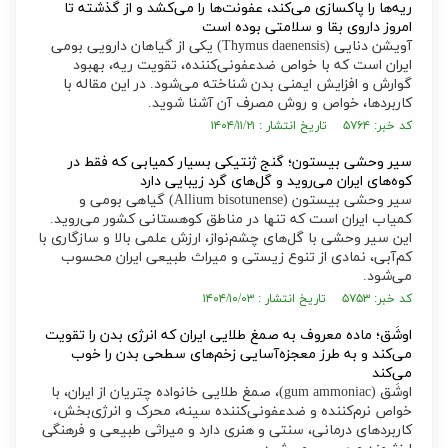
ریه‌ها را پاکسازی می‌کند، عفونت‌ها را می‌کشد و از گذشته تا
امروز داروی بقا و سلامتی بوده است
آویشن دنایی (Thymus daenensis) یکی از گیاهان دارویی بومی
ایران است که با خواص ضدعفونی‌کننده، تقویت ریه، بهبود
گوارش و افزایش ایمنی بدن شناخته می‌شود. در این مقاله با
کاربردها، خواص و روش مصرف آن آشنا شوید.
کد خبر: ۵۷۶۴ تاریخ انتشار : ۱۴۰۴/۱۱/۲۱
سیر وحشی بیستون؛ گنج ژنتیکی بسیار کمیابی که فقط در
کوه‌های ایران می‌روید و گل‌های گرد زیبایی دارد
سیر وحشی بیستون (Allium bisotunense) گیاهی بومی و
کمیاب ایران است که تنها در مناطق کوهستانی کشور می‌روید.
این سیر وحشی با گل‌های چشم‌نواز، ارزش علمی بالا و سازگاری با
کم‌آبی، نمادی از تنوع زیستی و میراث طبیعی ایران محسوب
می‌شود.
کد خبر: ۵۷۵۳ تاریخ انتشار : ۱۴۰۴/۱۰/۰۳
اوشَق؛ ماده معروف به صمغ طلایی ایران که انرژی بدن را تقویت
می‌کند و به طرز معجزه‌آسایی زخم‌های سطحی بدن را خوب
می‌کند
اوشَق (gum ammoniac)، صمغ طلایی خانواده چتریان از ایران، با
خواص نرم‌کننده و ضدعفونی‌کننده سینه، محرک و انرژی‌بخش،
کاربرد‌های درمانی، سنتی و هنری دارد و میراثی طبیعی و فرهنگی