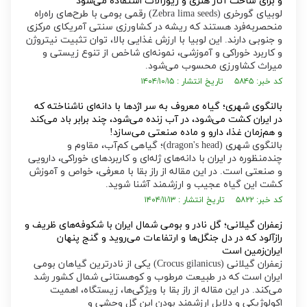
و برای ساخت آثار هنری و زیورآلات استفاده می‌شود
لوبیای گورخری (Zebra lima seeds) رقمی بومی با طرح‌های راه‌راه
منحصر‌به‌فرد هستند که ریشه در کشاورزی سنتی آمریکای مرکزی
و جنوبی دارند. این لوبیا با ارزش غذایی بالا، توان تثبیت نیتروژن
و کاربرد خوراکی و آموزشی، نمونه‌ای شاخص از تنوع زیستی و
میراث کشاورزی محسوب می‌شود.
کد خبر: ۵۸۴۵ تاریخ انتشار : ۱۴۰۴/۱۰/۱۵
بالنگوی شهری؛ گیاه معروف به سر اژدها با دانه‌ای ناشناخته که
در ایران کشت می‌شود، در آب زنده می‌شود، چند برابر باد می‌کند
و هم‌زمان غذا، دارو و ماده صنعتی می‌سازد!
بالنگوی شهری (dragon's head)؛ گیاهی کم‌آب، مقاوم و
چندمنظوره در ایران با دانه‌های ژله‌ای و کاربرد‌های خوراکی، دارویی
و صنعتی است. در این مقاله از راز بقا با معرفی، خواص و آموزش
کشت این گیاه عجیب و ارزشمند آشنا شوید.
کد خبر: ۵۸۲۲ تاریخ انتشار : ۱۴۰۴/۱۱/۱۳
زعفران گیلانی؛ گل نادر و بومی شمال ایران با شکوفه‌های ظریف و
رازآلود که در دل جنگل‌ها و ارتفاعات می‌روید و گنج پنهان
ایران‌زمین است
زعفران گیلانی (Crocus gilanicus) یکی از نادرترین گیاهان بومی
ایران است که در طبیعت مرطوب و کوهستانی شمال کشور رشد
می‌کند. در این مقاله از راز بقا با ویژگی‌ها، زیستگاه، اهمیت
اکولوژیکی و دلایل ارزشمند بودن این گل وحشی و