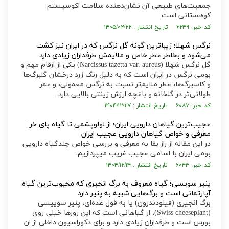
جمعیت‌های طبیعی آن نشان‌دهنده سلامت اکوسیستم
کوهستانی است.
کد خبر: ۶۲۴۹ تاریخ انتشار : ۱۴۰۵/۰۲/۲۲
نرگس شهلا؛ زیبا‌ترین گونه گل نرگس که در ایران نیز کشت
می‌شود و بخاطر عطر خاص و ملایمش طرفداران زیادی دارد
گل نرگس شهلا (Narcissus tazetta var. aureus) یکی از ارقام مهم و
بومی نرگس در ایران است که به دلیل رنگ زرد درخشان گلبرگ‌ها
و کاسبرگ‌ها، عطر ملایم‌تر نسبت به نرگس معمولی، و عمر
طولانی‌تر در گلخانه و باغچه ارزش زینتی بالایی دارد.
کد خبر: ۶۰۸۷ تاریخ انتشار : ۱۴۰۴/۱۲/۲۷
عجیب‌ترین گیاهان دارویی ایران؛ از لولوپشمی تا گیاه پای خر |
معرفی و خواص گیاهان دارویی عجیب ایران
در این مقاله از راز بقا به معرفی و بررسی خواص چندگیاه دارویی
بومی ایران با اسامی عجیب غریب میپردازیم.
کد خبر: ۶۰۴۳ تاریخ انتشار : ۱۴۰۴/۱۲/۱۴
پنیر سویسی؛ گیاه معروف به برگ انجیری که محبوب‌ترین گیاه
آپارتمانی است و برگ‌هایی شبیه به پنیر دارد
برگ انجیری (فیلودندرون) یا به قول عده‌ای، پنیر سوییسی
(Swiss cheeseplant)، از گیاهانی است که این روز‌ها خیلی روی
بورس است و طرفداران زیادی دارد و برای دکوراسیون داخلی از ان