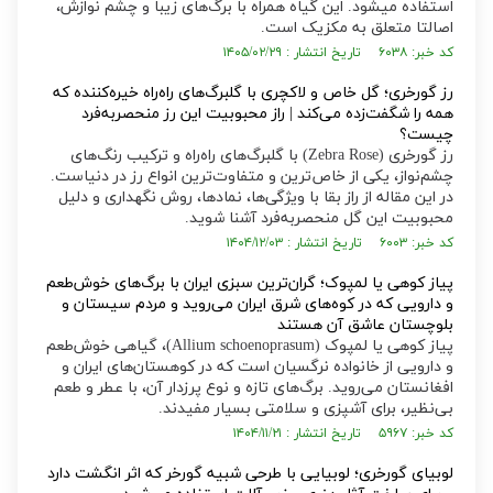
استفاده میشود. این گیاه همراه با برگ‌های زیبا و چشم نوازش،
اصالتا متعلق به مکزیک است.
کد خبر: ۶۰۳۸ تاریخ انتشار : ۱۴۰۵/۰۲/۲۹
رز گورخری؛ گل خاص و لاکچری با گلبرگ‌های راه‌راه خیره‌کننده که
همه را شگفت‌زده می‌کند | راز محبوبیت این رز منحصر‌به‌فرد
چیست؟
رز گورخری (Zebra Rose) با گلبرگ‌های راه‌راه و ترکیب رنگ‌های
چشم‌نواز، یکی از خاص‌ترین و متفاوت‌ترین انواع رز در دنیاست.
در این مقاله از راز بقا با ویژگی‌ها، نمادها، روش نگهداری و دلیل
محبوبیت این گل منحصر‌به‌فرد آشنا شوید.
کد خبر: ۶۰۰۳ تاریخ انتشار : ۱۴۰۴/۱۲/۰۳
پیاز کوهی یا لمپوک؛ گران‌ترین سبزی ایران با برگ‌های خوش‌طعم
و دارویی که در کوه‌های شرق ایران می‌روید و مردم سیستان و
بلوچستان عاشق آن هستند
پیاز کوهی یا لمپوک (Allium schoenoprasum)، گیاهی خوش‌طعم
و دارویی از خانواده نرگسیان است که در کوهستان‌های ایران و
افغانستان می‌روید. برگ‌های تازه و نوع پرزدار آن، با عطر و طعم
بی‌نظیر، برای آشپزی و سلامتی بسیار مفیدند.
کد خبر: ۵۹۶۷ تاریخ انتشار : ۱۴۰۴/۱۱/۲۱
لوبیای گورخری؛ لوبیایی با طرحی شبیه گورخر که اثر انگشت دارد