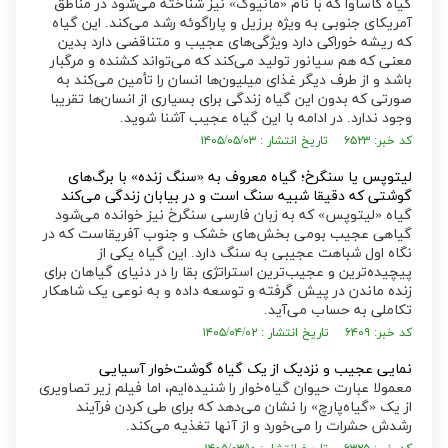
گیاه کاساوا که با نام «مانیوک» نیز شناخته می‌شود در مناطق
آمریکای جنوبی به ویژه برزیل و پاراگوئه رشد می‌کند. این گیاه
که ریشه خوراکی دارد ویژگی‌های عجیب و متناقضی دارد بدین
معنی که هم سیانور تولید می‌کند که می‌تواند کشنده و مرگبار
باشد و از طرف دیگر غذای میلیون‌ها انسان را تأمین می‌کند به
صورتی که بدون این گیاه زندگی برای بسیاری از انسان‌ها تقریبا
وجود ندارد. در ادامه با این گیاه عجیب آشنا شوید.
کد خبر: ۶۵۲۳ تاریخ انتشار : ۱۴۰۵/۰۵/۰۳
لیتوپس یا سنگرخ؛ گیاه معروف به «سنگ زنده» با برگ‌های
گوشتی که دقیقا شبیه سنگ است و در بیابان زندگی می‌کند
گیاه «لیتوپس» که به زبان فارسی سنگرخ نیز خوانده می‌شود
گیاهی عجیب بومی بخش‌های خشک و جنوب آفریقاست که در
نگاه اول شباهت عجیبی به سنگ دارد. این گیاه یکی از
پیچیده‌ترین و عجیب‌ترین استراتژی بقا را در دنیای گیاهان برای
زنده ماندن در پیش گرفته و توسعه داده و به نوعی یک شاهکار
تکاملی به حساب می‌آید.
کد خبر: ۶۴۰۹ تاریخ انتشار : ۱۴۰۵/۰۴/۰۲
نمایی عجیب و نزدیک از یک گیاه گوشت‌خوار آسیایی
معمولا عبارت حیوان گیاه‌خوار را شنیده‌ایم، اما فیلم زیر تصاویری
از یک «گیاه‌پارچ» را نشان می‌دهد که برای طی کردن فرآیند
رشدش حشرات را می‌خورد و از آنها تغذیه می‌کند.