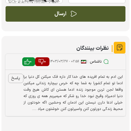
نظرات بینندگان
ناشناس
|
|
0
0
۰۲:۵۶ - ۱۴۰۳/۰۳/۲۷
این ادم به تمام افریده های خدا کار داره فک میکنن کل دنیا برا
پاسخ
ادما تو تمام کشورا به شما چه که خرس بیچاره زندانی میکنبن
واقعا لجن تربن موجود زنده ادما هستن ای کاش هیج وقت
دنیا ادمیزاد وقیح نبود خدا رو شکر که میمیریم همه ی روزی که
خیلی ادعا دارن نیستن این ادمان که وحشین اگه خودتون از
محیط زندگی دورتون کنن واسیرتون کنن خوشتون میاد .....