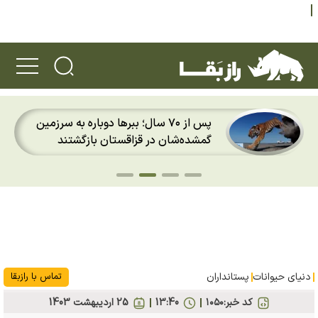
پس از ۲۰ سال؛ قورباغه‌های طلایی پاناما
دوباره باران را روی پوست خود احساس
کردند
دنیای حیوانات
پستانداران
تماس با رازبقا
کد خبر:
۱۰۵۰
13:40
25 ارديبهشت 1403