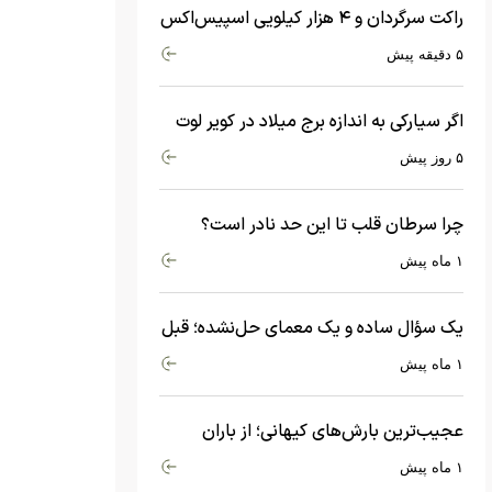
راکت سرگردان و ۴ هزار کیلویی اسپیس‌اکس
با سرعت هشت هزار و ۶۹۰ کیلومتر در
۵ دقیقه پیش
ساعت به ماه برخورد کرد
اگر سیارکی به اندازه برج میلاد در کویر لوت
سقوط کند، چه اتفاقی می‌افتد؟
۵ روز پیش
چرا سرطان قلب تا این حد نادر است؟
ماجرای معامله عجیبی که در بدن اتفاق
۱ ماه پیش
می‌افتد!
یک سؤال ساده و یک معمای حل‌نشده؛ قبل
از بیگ‌بنگ و آغاز جهان چه چیزی وجود
۱ ماه پیش
داشت؟
عجیب‌ترین بارش‌های کیهانی؛ از باران
جواهرات گران‌قیمت تا بارش آهن و شیشه
۱ ماه پیش