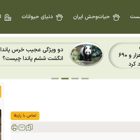
ست
حیات‌وحش ایران
دنیای حیوانات
ا
دو ویژگی عجیب خرس پاندا؛
اسپیس‌اکس با سرعت هشت هزار و ۶۹۰
انگشت ششم پاندا چیست؟
 کرد
تماس با رازبقا