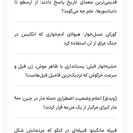
قدیمی‌ترین معمای تاریخ پاسخ دادند؛ از ارسطو تا
دایناسورها، علم چه می‌گوید؟
گورکن عسل‌خوار؛ هیولای آدم‌خواری که انگلیس در
جنگ عراق از آن استفاده کرد
حشره‌خوار فیلی؛ پستانداری با ظاهر موش، ژن فیل و
سرعت خرگوش که نزدیک‌ترین فامیل فیل‌هاست!
(ویدئو) اعلام وضعیت اضطراری حمله مار‌ در چین؛ ۹۰۰
مار کبرای مرگبار از یک مزرعه‌ فرار کردند!
قبیله مانگبِتو؛ قبیله‌ای در کنگو که مردمانش شکل