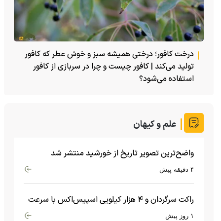
درخت کافور؛ درختی همیشه سبز و خوش عطر که کافور
تولید می‌کند | کافور چیست و چرا در سربازی از کافور
استفاده می‌شود؟
علم و کیهان
واضح‌ترین تصویر تاریخ از خورشید منتشر شد
۴ دقیقه پیش
راکت سرگردان و ۴ هزار کیلویی اسپیس‌اکس با سرعت
هشت هزار و ۶۹۰ کیلومتر در ساعت به ماه برخورد کرد
۱ روز پیش