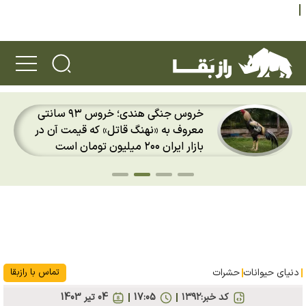
خروس جنگی هندی؛ خروس ۹۳ سانتی
معروف به «نهنگ قاتل» که قیمت آن در
بازار ایران ۲۰۰ میلیون تومان است
دنیای حیوانات
حشرات
تماس با رازبقا
کد خبر:
۱۳۹۲
17:05
04 تير 1403