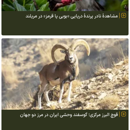
مشاهدهٔ نادر پرندهٔ دریایی «بوبی پا قرمز» در مریلند
قوچ البرز مرکزی؛ گوسفند وحشی ایران در مرز دو جهان