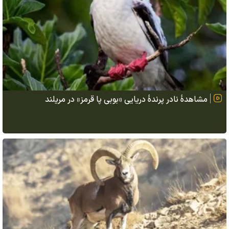
مشاهدهٔ نادر پرندهٔ دریایی «بوبی پا قرمز» در مریلند