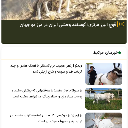
قوچ البرز مرکزی؛ گوسفند وحشی ایران در مرز دو جهان
خبرهای مرتبط
ویدئو | رقص عجیب بز پاکستانی با آهنگ هندی و چند
گردنبد طلا و صورت و شاخ آرایش شده!
بز ساوانا یا بوئر سفید؛ بز سه‌قلوزایی که پوشش سفید و
پوست سیاه دارد و استاد زندگی در شرایط سخت است
بز آپنزل؛ بز سوئیسی که «حس ششم» دارد و متخصص
تولید پنیر معروف سوئیسی است