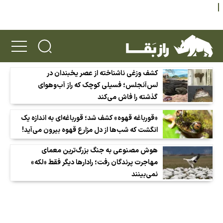
کشف وزغی ناشناخته از عصر یخبندان در
لس‌آنجلس؛ فسیلی کوچک که راز آب‌وهوای
گذشته را فاش می‌کند
«قورباغه قهوه» کشف شد؛ قورباغه‌ای به اندازه یک
انگشت که شب‌ها از دل مزارع قهوه بیرون می‌آید!
هوش مصنوعی به جنگ بزرگ‌ترین معمای
مهاجرت پرندگان رفت؛ رادارها دیگر فقط «لکه»
نمی‌بینند