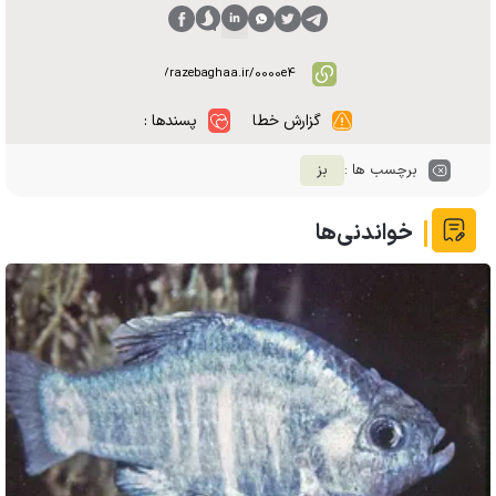
گزارش خطا
پسندها :
برچسب ها :
بز
خواندنی‌ها