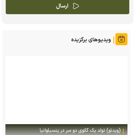
ویدیوهای برگزیده
(ویدئو) تصاویر شگفت‌انگیز از مارمولک گلو بادبزنی که
هنگام خطر یک مایع چسبناک از بدنش پرتاب می‌کند