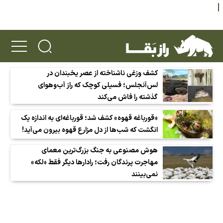
کشف وزغی ناشناخته از عصر یخبندان در
لس‌آنجلس؛ فسیلی کوچک که راز آب‌وهوای
گذشته را فاش می‌کند
«قورباغه قهوه» کشف شد؛ قورباغه‌ای به اندازه یک
انگشت که شب‌ها از دل مزارع قهوه بیرون می‌آید!
هوش مصنوعی به جنگ بزرگ‌ترین معمای
مهاجرت پرندگان رفت؛ رادارها دیگر فقط «لکه»
نمی‌بینند