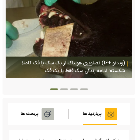
(ویدئو) حمله سنگین و بی‌رحمانه دو کروکودیل به بچه
اسب آبی
پربازدید ها
پربحث ها