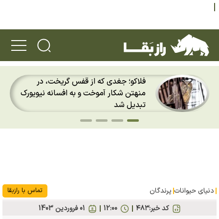
فلاکو؛ جغدی که از قفس گریخت، در
منهتن شکار آموخت و به افسانه نیویورک
تبدیل شد
دنیای حیوانات
پرندگان
تماس با رازبقا
کد خبر:
۴۸۳
12:00
01 فروردين 1403