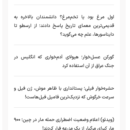
اول مرغ بود یا تخم‌مرغ؟ دانشمندان بالاخره به
قدیمی‌ترین معمای تاریخ پاسخ دادند؛ از ارسطو تا
دایناسورها، علم چه می‌گوید؟
گورکن عسل‌خوار؛ هیولای آدم‌خواری که انگلیس در
جنگ عراق از آن استفاده کرد
حشره‌خوار فیلی؛ پستانداری با ظاهر موش، ژن فیل و
سرعت خرگوش که نزدیک‌ترین فامیل فیل‌هاست!
(ویدئو) اعلام وضعیت اضطراری حمله مار‌ در چین؛ ۹۰۰
مار کبرای مرگبار از یک مزرعه‌ فرار کردند!