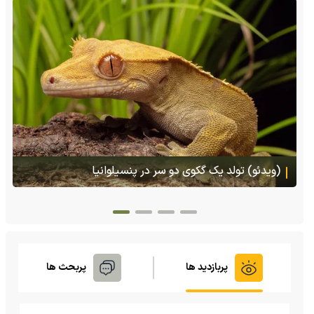
(ویدئو) تصاویر شگفت‌انگیز از مارمولک گلو بادبزنی که
هنگام خطر یک مایع چسبناک از بدنش پرتاب می‌کند
پربازدید ها
پربحث ها