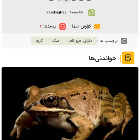
گزارش خطا
پسندها :
۱
برچسب ها :
دنیای حیوانات
سگ
گربه
خواندنی‌ها