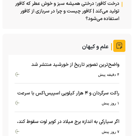
درخت کافور؛ درختی همیشه سبز و خوش عطر که کافور
تولید می‌کند | کافور چیست و چرا در سربازی از کافور
استفاده می‌شود؟
علم و کیهان
واضح‌ترین تصویر تاریخ از خورشید منتشر شد
۴ دقیقه پیش
راکت سرگردان و ۴ هزار کیلویی اسپیس‌اکس با سرعت
هشت هزار و ۶۹۰ کیلومتر در ساعت به ماه برخورد کرد
۱ روز پیش
اگر سیارکی به اندازه برج میلاد در کویر لوت سقوط کند،
چه اتفاقی می‌افتد؟
۷ روز پیش