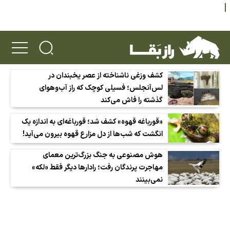
کشف وزغی ناشناخته از عصر یخبندان در
لس‌آنجلس؛ فسیلی کوچک که راز آب‌وهوای
گذشته را فاش می‌کند
«قورباغه قهوه» کشف شد؛ قورباغه‌ای به اندازه یک
انگشت که شب‌ها از دل مزارع قهوه بیرون می‌آید!
هوش مصنوعی به جنگ بزرگ‌ترین معمای
مهاجرت پرندگان رفت؛ رادارها دیگر فقط «لکه»
نمی‌بینند