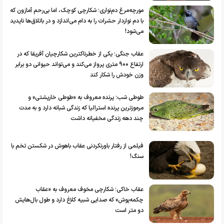
مورچه‌مرغ دم‌نواری؛ شکارچی کوچک، اما بی‌رحم آمازون که
با دم نواردار حشرات را به دام می‌اندازد و در باتلاق‌ها ناپدید
می‌شود!
عقاب جنگی؛ یکی از خطرناکترین شکارچیان آفریقا که در
ارتفاع ۹۰۰ متری پرواز می‌کند و می‌تواند حیوانی دو برابر
وزن خودش را شکار کند
طوطی شب؛ پرنده معروف به «طوطی خارپشتی» و
مرموزترین پرنده استرالیا که زندگی شبانه دارد و به مدت
چند دهه زندگی مخفیانه داشت
فیلمی از رفتار باورنکردنی عقاب باهوش در شکستن تخم با
سنگ!
عقاب خاکی؛ شکارچی مخوف معروف به «عقاب
چکمه‌پوش» که صدایی شبیه کلاغ دارد و طول بال‌هایش
دو متر است