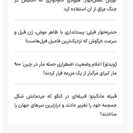
گورکن عسل‌خوار؛ هیولای آدم‌خواری که انگلیس در
جنگ عراق از آن استفاده کرد
حشره‌خوار فیلی؛ پستانداری با ظاهر موش، ژن فیل و
سرعت خرگوش که نزدیک‌ترین فامیل فیل‌هاست!
(ویدئو) اعلام وضعیت اضطراری حمله مار‌ در چین؛ ۹۰۰
مار کبرای مرگبار از یک مزرعه‌ فرار کردند!
قبیله مانگبِتو؛ قبیله‌ای در کنگو که مردمانش شکل
جمجمه خود را تغییر دادند و درازترین سرهای جهان را
ساختند!