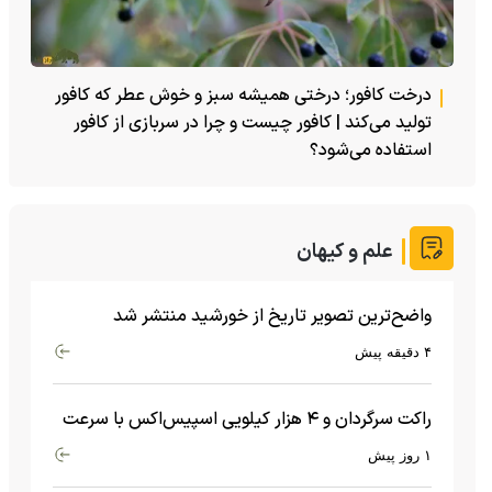
درخت کافور؛ درختی همیشه سبز و خوش عطر که کافور
تولید می‌کند | کافور چیست و چرا در سربازی از کافور
استفاده می‌شود؟
علم و کیهان
واضح‌ترین تصویر تاریخ از خورشید منتشر شد
۴ دقیقه پیش
راکت سرگردان و ۴ هزار کیلویی اسپیس‌اکس با سرعت
هشت هزار و ۶۹۰ کیلومتر در ساعت به ماه برخورد کرد
۱ روز پیش