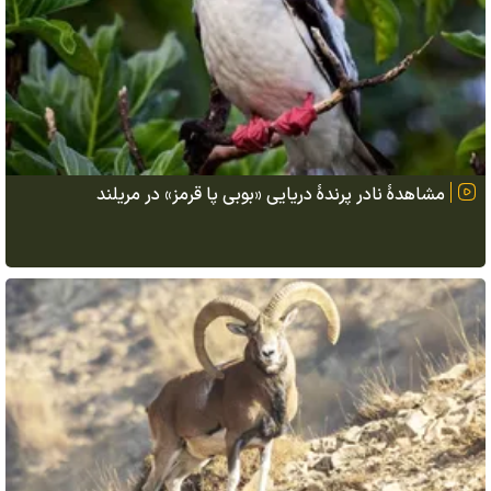
مشاهدهٔ نادر پرندهٔ دریایی «بوبی پا قرمز» در مریلند