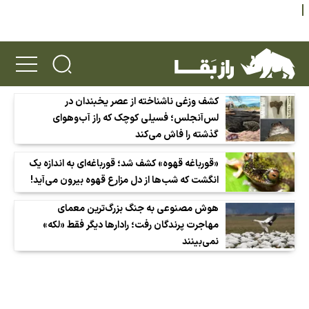
کشف وزغی ناشناخته از عصر یخبندان در
لس‌آنجلس؛ فسیلی کوچک که راز آب‌وهوای
گذشته را فاش می‌کند
«قورباغه قهوه» کشف شد؛ قورباغه‌ای به اندازه یک
انگشت که شب‌ها از دل مزارع قهوه بیرون می‌آید!
هوش مصنوعی به جنگ بزرگ‌ترین معمای
مهاجرت پرندگان رفت؛ رادارها دیگر فقط «لکه»
نمی‌بینند