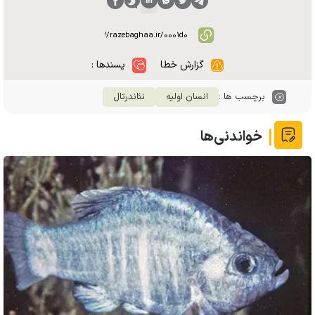
گزارش خطا
پسندها :
برچسب ها :
انسان اولیه
نئاندرتال
خواندنی‌ها