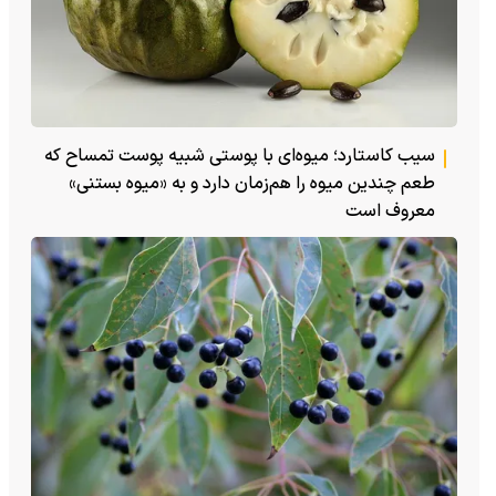
سیب کاستارد؛ میوه‌ای با پوستی شبیه پوست تمساح که
طعم چندین میوه را هم‌زمان دارد و به «میوه بستنی»
معروف است