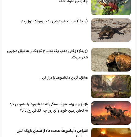
چه زمانی متولد شد؟
(ویدئو) سرعت باورنکردنی یک مارمولک غول‌پیکر
(ویدئو) وقتی عقاب یک تمساح کوچک را به شکل عجیبی
شکار می‌کند
عشق، گردن دایناسورها را دراز کرد!
بازسازی جهنم؛ شهاب سنگی که دایناسورها را منقرض کرد
به کجای زمین خورد و آن روز چه اتفاقی رخ داد؟
انقراض دایناسور‌ها؛ هجده ماه از آسمانِ تاریک آتش