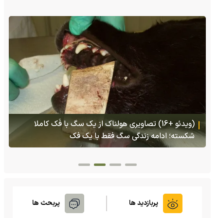
(ویدئو) تولد یک گکوی دو سر در پنسیلوانیا
پربازدید ها
پربحث ها