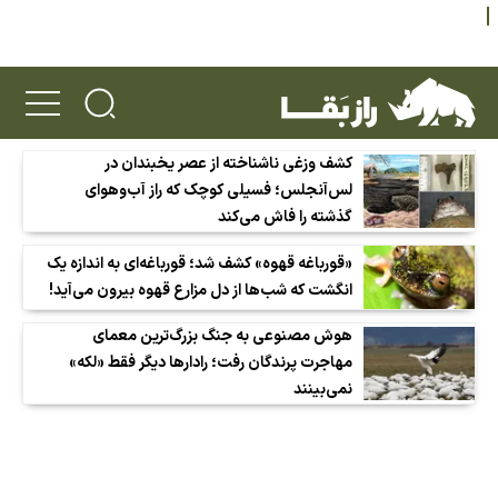
کشف وزغی ناشناخته از عصر یخبندان در
لس‌آنجلس؛ فسیلی کوچک که راز آب‌وهوای
گذشته را فاش می‌کند
«قورباغه قهوه» کشف شد؛ قورباغه‌ای به اندازه یک
انگشت که شب‌ها از دل مزارع قهوه بیرون می‌آید!
هوش مصنوعی به جنگ بزرگ‌ترین معمای
مهاجرت پرندگان رفت؛ رادارها دیگر فقط «لکه»
نمی‌بینند