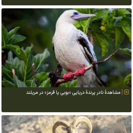
مشاهدهٔ نادر پرندهٔ دریایی «بوبی پا قرمز» در مریلند