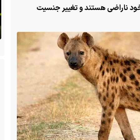
خود ناراضی هستند و تغییر جنسیت
 سگ با فَک
ا یک فک
(ویدئو) تولد یک گکوی دو سر در پنسیلوانیا