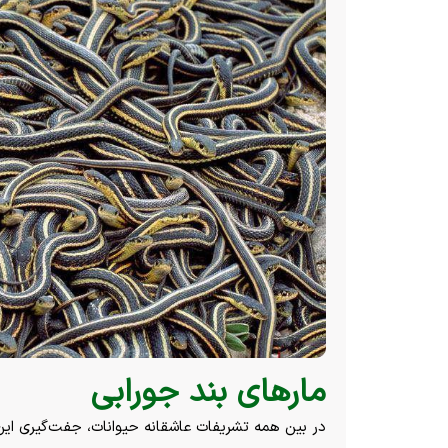
مار‌های بند جورابی
در بین همه تشریفات عاشقانه حیوانات، جفت‌گیری این م