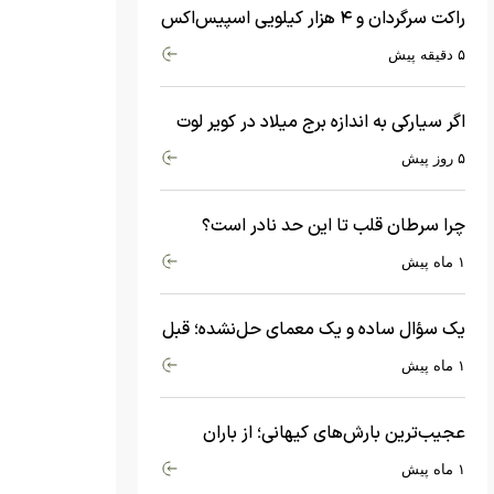
راکت سرگردان و ۴ هزار کیلویی اسپیس‌اکس
با سرعت هشت هزار و ۶۹۰ کیلومتر در
۵ دقیقه پیش
ساعت به ماه برخورد کرد
اگر سیارکی به اندازه برج میلاد در کویر لوت
سقوط کند، چه اتفاقی می‌افتد؟
۵ روز پیش
چرا سرطان قلب تا این حد نادر است؟
ماجرای معامله عجیبی که در بدن اتفاق
۱ ماه پیش
می‌افتد!
یک سؤال ساده و یک معمای حل‌نشده؛ قبل
از بیگ‌بنگ و آغاز جهان چه چیزی وجود
۱ ماه پیش
داشت؟
عجیب‌ترین بارش‌های کیهانی؛ از باران
جواهرات گران‌قیمت تا بارش آهن و شیشه
۱ ماه پیش