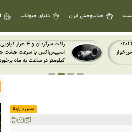
ست
حیات‌وحش ایران
دنیای حیوانات
ا
دو ویژگی عجیب خرس پاندا؛
اسپیس‌اکس با سرعت هشت هزار و ۶۹۰
انگشت ششم پاندا چیست؟
 کرد
تماس با رازبقا