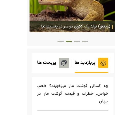
هجوم یک بزمجه غول‌پیکر به یک سوپرمارکت در
پس ا
تایلند
گمشده‌شان د
پربازدید ها
پربحث ها
چه کسانی گوشت مار می‌خورند؟ طعم،
خواص، خطرات و قیمت گوشت مار در
جهان