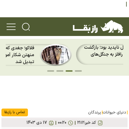
فلاکو؛ جغدی که از قفس گریخت، در
منهتن شکار آموخت و به افسانه نیویورک
تبدیل شد
دنیای حیوانات
پرندگان
تماس با رازبقا
کد خبر:
۲۱۱۲
00:20
17 دی 1403