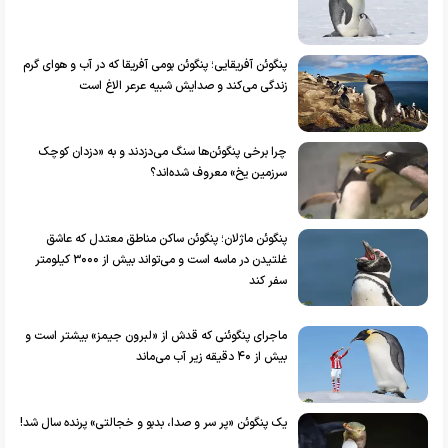
پنگوئن آفریقایی؛ پنگوئن بومی آفریقا که در آب و هوای گرم
زندگی می‌کند و صدایش شبیه عرعر الاغ است
چرا برخی پنگوئن‌ها سنگ می‌دزدند و به «دزدان کوچک
سرزمین یخ» معروف شده‌اند؟
پنگوئن ماژلان؛ پنگوئن ساکن مناطق معتدل که عاشق
غلتیدن در ماسه است و می‌تواند بیش از ۳۰۰۰ کیلومتر
سفر کند
ماجرای پنگوئنی که قدش از «لبرون جیمز» بیشتر است و
بیش از ۴۰ دقیقه زیر آب می‌ماند
یک پنگوئن «پر سر و صدا، بدبو و خجالتی» پرنده سال شد!