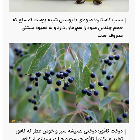
سیب کاستارد؛ میوه‌ای با پوستی شبیه پوست تمساح که
طعم چندین میوه را هم‌زمان دارد و به «میوه بستنی»
معروف است
درخت کافور؛ درختی همیشه سبز و خوش عطر که کافور
تولید می‌کند | کافور چیست و چرا در سربازی از کافور