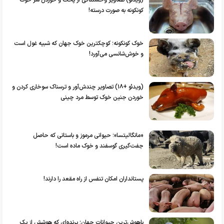
(ویدئو) تصاویر وحشتناکی از پخت و خوردن سر خوک
کونکونه به‌ صورت درسته!
خوک کونکونه؛ کوچکترین خوک جهان که شبیه غول است
و خوش‌شانسی می‌آورد!
(ویدئو +۱۸) تصاویر چندش‌آور و ترسناک سوخاری کردن و
خوردن جنین خوک توسط مرد چینی
«مانگالیتسا»؛ حیوانی مرموز و باستانی که حاصل
جفت‌گیری گوسفند و خوک ماده است!
پستانداران امکان تنفس از راه مقعد را دارند!
باهوش‌ترین حیوانات جهان؛ پرنده‌ای که هوشش از یک