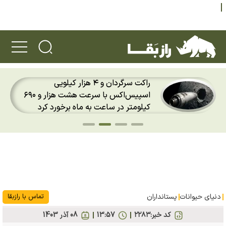
دو ویژگی عجیب خرس پاندا؛ ماجرای
انگشت ششم پاندا چیست؟
دنیای حیوانات
پستانداران
تماس با رازبقا
کد خبر:
۲۲۸۳
13:57
08 آذر 1403