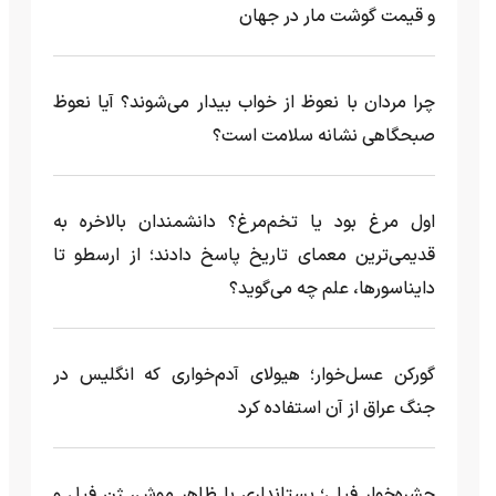
و قیمت گوشت مار در جهان
چرا مردان با نعوظ از خواب بیدار می‌شوند؟ آیا نعوظ
صبحگاهی نشانه سلامت است؟
اول مرغ بود یا تخم‌مرغ؟ دانشمندان بالاخره به
قدیمی‌ترین معمای تاریخ پاسخ دادند؛ از ارسطو تا
دایناسورها، علم چه می‌گوید؟
گورکن عسل‌خوار؛ هیولای آدم‌خواری که انگلیس در
جنگ عراق از آن استفاده کرد
حشره‌خوار فیلی؛ پستانداری با ظاهر موش، ژن فیل و