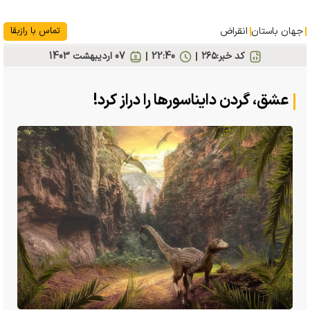
جهان باستان
انقراض
تماس با رازبقا
کد خبر:
۲۶۵
22:40
07 ارديبهشت 1403
عشق، گردن دایناسورها را دراز کرد!