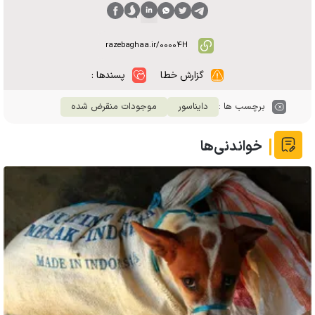
گزارش خطا
پسندها :
برچسب ها :
دایناسور
موجودات منقرض شده
خواندنی‌ها