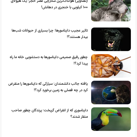
(تصاویر) هولناک‌ترین شکارچی عصر حجر؛ یک هیولای
۱۰۰ کیلویی با خنجری در دهانش!
تاثیر عجیب دایناسور‌ها؛ چرا بسیاری از حیوانات شب‌ها
بیدار هستند؟!
چطور رفیق صمیمی دایناسورها به دستشویی خانه ما راه
پیدا کرد؟!
یافته جالب دانشمندان؛ سیارکی که دایناسورها را منقرض
کرد در چه فصلی به زمین برخورد کرد؟!
دایناسوری که از انقراض گریخت؛ پرندگان چطور صاحب
منقار شدند؟