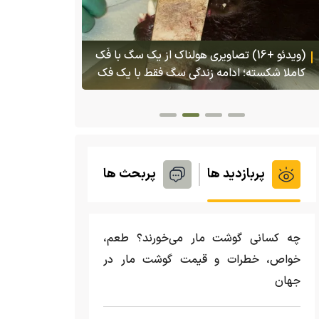
(ویدئو) تصاو
بادبزنی که 
(ویدئو) تولد یک گکوی دو سر در پنسیلوانیا
بدنش پرتاب 
پربازدید ها
پربحث ها
چه کسانی گوشت مار می‌خورند؟ طعم،
خواص، خطرات و قیمت گوشت مار در
جهان