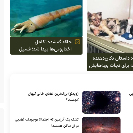
تاب می‌کند
میلیون تومان است
حلقه گمشده تکامل
اختاپوس‌ها پیدا شد؛ فسیل
۵۲۰ میلیون ساله شکاف تاریخ
 داستان تکان‌دهنده
سرپایان را پر کرد
که برای نجات بچه‌هایش
دل آتش رفت و همه
 را نجات داد
یی
(ویدئو) بزرگ‌ترین فضای خالی کیهان
کجاست؟
کشف یک اَبَرزمین که احتمالا موجودات فضایی
در آن ساکن هستند!