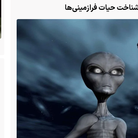
شناخت حیات فرازمینی‌ها
ن
(ویدئو +16) تصاویری هولناک از یک سگ با فَک
کاملا شکسته؛ ادامه زندگی سگ فقط با یک فک