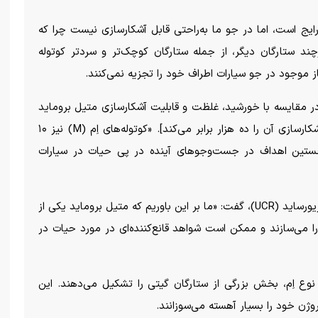
ایج است، اما در جو ما به‌راحتی قابل آشکارسازی نیست چرا که
چند ستارگان دیگر، از جمله ستارگان کوچک‌تر و سردتر کوتوله
 «یک ستاره کوتوله اِم (M) میزبان، در مقایسه با خورشید، غلظت و قابلیت آشکارسازی متیل بروماید
را چهار مرتبه بزرگی افزایش می‌دهد [یعنی قابلیت آشکارسازی آن را ده هزار برابر می‌کند]. «کوتوله‌های اِم (M) نیز ۱۰
 نخستین اهداف در جست‌وجو‌های آینده در پی حیات در سیارات
ادی شویترمن، اخترزیست‌شناس از دانشگاه کالیفرنیا، ریورساید (UCR)، گفت: «ما بر این باوریم که متیل بروماید یکی از
را می‌سازند و ممکن است شواهد قانع‌کننده‌ای در مورد حیات در
 کوتوله سرخ یا ستاره نوع اِم، بخش بزرگی از ستارگان گیتی را تشکیل می‌دهند. این
ژن خود را بسیار آهسته می‌سوزانند.