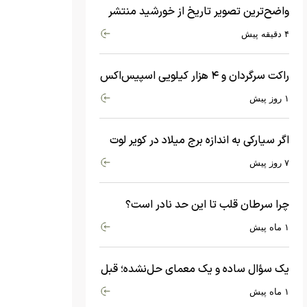
واضح‌ترین تصویر تاریخ از خورشید منتشر
شد
۴ دقیقه پیش
راکت سرگردان و ۴ هزار کیلویی اسپیس‌اکس
با سرعت هشت هزار و ۶۹۰ کیلومتر در
۱ روز پیش
ساعت به ماه برخورد کرد
اگر سیارکی به اندازه برج میلاد در کویر لوت
سقوط کند، چه اتفاقی می‌افتد؟
۷ روز پیش
چرا سرطان قلب تا این حد نادر است؟
ماجرای معامله عجیبی که در بدن اتفاق
۱ ماه پیش
می‌افتد!
یک سؤال ساده و یک معمای حل‌نشده؛ قبل
از بیگ‌بنگ و آغاز جهان چه چیزی وجود
۱ ماه پیش
داشت؟