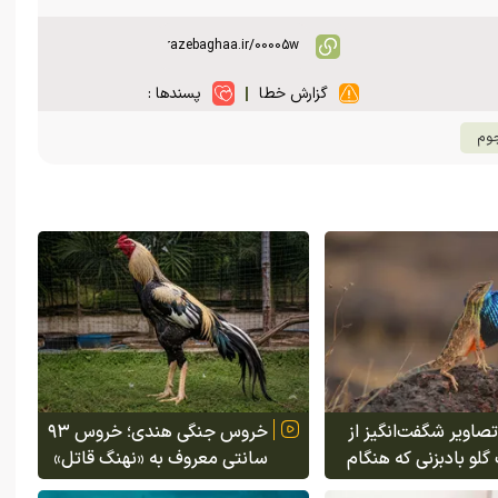
گزارش خطا
پسندها :
جوم
تصاویر شگفت‌انگیز از
خروس جنگی هندی؛ خروس ۹۳
گلو بادبزنی که هنگام
سانتی معروف به «نهنگ قاتل»
مایع چسبناک از
که قیمت آن در بازار ایران ۲۰۰