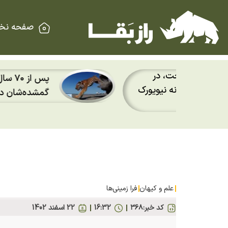
صفحه نخ
 در
پس از ۷۰ سال؛ ببرها دوباره
نیویورک
گمشده‌شان در قزاقستان بازگش
علم و کیهان
فرا زمینی‌ها
کد خبر:
۳۶۸
16:32
22 اسفند 1402