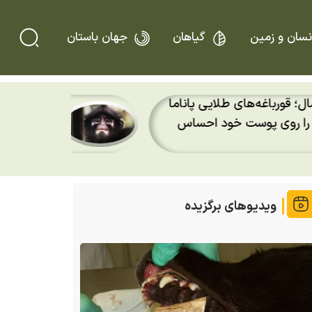
نسان و زمین
گیاهان
جهان باستان
ی طلایی پاناما
میمونی که ۳۹ سال 
خود احساس
شگفت‌انگیز لانگور رافلز به
سنگاپور
ویدیوهای برگزیده