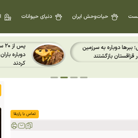
ست
حیات‌وحش ایران
دنیای حیوانات
ا
پس از ۲۰ سال؛ قورباغه‌ها
 به سرزمین
دوباره باران را روی پوست 
تند
کردند
تماس با رازبقا