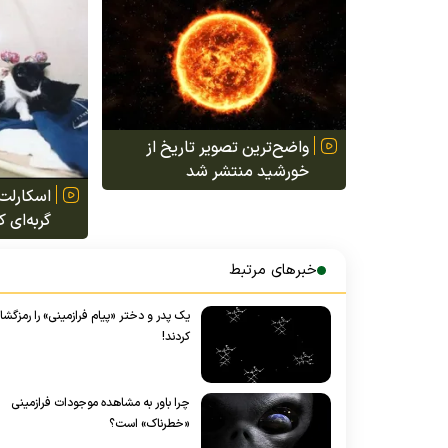
بدنش پر
واضح‌ترین تصویر تاریخ از
خورشید منتشر شد
اسکارلت؛
گربه‌ای 
چند به 
بچه‌هایش
خبرهای مرتبط
یک پدر و دختر «پیام فرازمینی» را رمزگشا
کردند!
چرا باور به مشاهده موجودات فرازمینی
«خطرناک» است؟