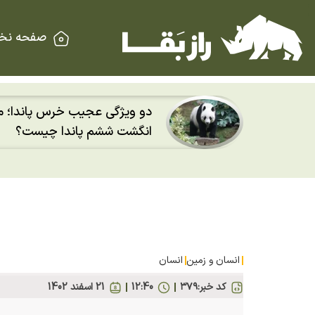
صفحه نخ
دو ویژگی عجیب خرس پاندا؛ م
اسپیس‌اکس با سرعت هشت هزار و ۶۹۰
انگشت ششم پاندا چیست؟
کرد
انسان و زمین
انسان
کد خبر:
۳۷۹
12:40
21 اسفند 1402