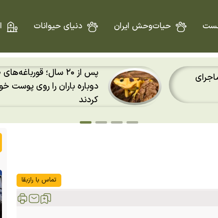
ست
حیات‌وحش ایران
دنیای حیوانات
ا
پس از ۲۰ سال؛ قورباغه‌ها
اجرای
دوباره باران را روی پوست 
کردند
تماس با رازبقا