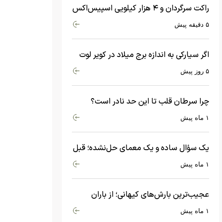
راکت سرگردان و ۴ هزار کیلویی اسپیس‌اکس
با سرعت هشت هزار و ۶۹۰ کیلومتر در
۵ دقیقه پیش
ساعت به ماه برخورد کرد
اگر سیارکی به اندازه برج میلاد در کویر لوت
سقوط کند، چه اتفاقی می‌افتد؟
۵ روز پیش
چرا سرطان قلب تا این حد نادر است؟
ماجرای معامله عجیبی که در بدن اتفاق
۱ ماه پیش
می‌افتد!
یک سؤال ساده و یک معمای حل‌نشده؛ قبل
از بیگ‌بنگ و آغاز جهان چه چیزی وجود
۱ ماه پیش
داشت؟
عجیب‌ترین بارش‌های کیهانی؛ از باران
جواهرات گران‌قیمت تا بارش آهن و شیشه
۱ ماه پیش