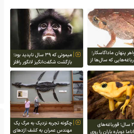
ر پنهان ماداگاسکار؛
میمونی که ۳۹ سال ناپدید بود؛
اغه‌هایی که سال‌ها از
بازگشت شگفت‌انگیز لانگور رافلز
شمندان دور مانده
به جنگل‌های سنگاپور
چگونه تجربه نزدیک به مرگ یک
پس از ۲۰ سال؛ قورباغه‌های
مهندس عمران به کشف اژد‌های
اما دوباره باران را روی