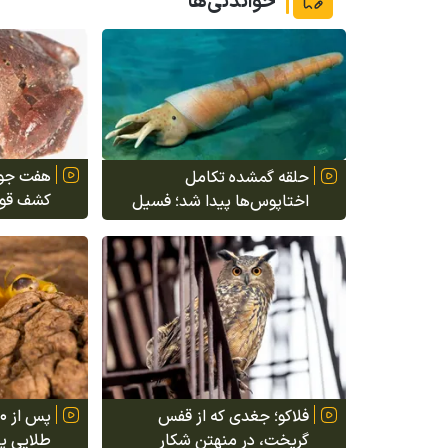
خواندنی‌ها
هفت جواه
حلقه گمشده تکامل
کشف قورب
اختاپوس‌ها پیدا شد؛ فسیل
چشم دان
۵۲۰ میلیون ساله شکاف تاریخ
بودند
سرپایان را پر کرد
فلاکو؛ جغدی که از قفس
گریخت، در منهتن شکار
طلایی پان