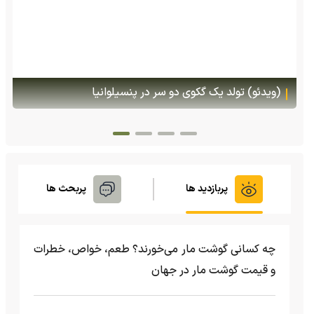
(ویدئو) تصاویر شگفت‌انگیز از مارمولک گلو بادبزنی که
هنگام خطر یک مایع چسبناک از بدنش پرتاب می‌کند
پربازدید ها
پربحث ها
چه کسانی گوشت مار می‌خورند؟ طعم، خواص، خطرات
و قیمت گوشت مار در جهان