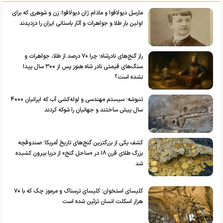
مارسل دیولافوا و مادام ژان دیولافوا؛ زن و شوهری که برای
اولین بار طلا و جواهرات و آثار باستانی ایران را دزدیدند
راز گنج‌های نادرشاه؛ چرا ۷۰ درصد از طلا، جواهرات و
سنگ‌های قیمتی نادر شاه هنوز پس از ۳۰۰ سال پیدا
نشده است؟
تنبوشه؛ سیستم مهندسی و لوله‌کشی آب که ایرانیان ۴۰۰۰
سال پیش ساختند و جهانیان را شوکه کردند
کشف یکی از بزرگترین گنج‌های تاریخ آمریکا؛ صندوقچه
بزرگ طلای قرن ۱۸ در «ساحل گنج» از دریا بیرون کشیده
شد
کلیسای استخوان؛ کلیسای ترسناک و مرموز چک که با ۷۰
هزار اسکلت انسان تزئین شده است