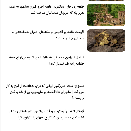
قلعه رودخان؛ بزرگترین قلعه آجری ایران مشهور به قلعه
هزار پله که در زمان ساسانیان ساخته شد
قیمت طلا‌های قدیمی و سکه‌های دوران هخامنشی و
ساسانی چقدر است؟
تبدیل تیرآهن و میلگرد به طلا؛ با این شیوه می‌توان همه
فلزات را به طلا تبدیل کرد!
ساروج؛ ملات اسرارآمیز ایرانی که برای حفاظت از گنج به کار
می‌رفت | ماجرای «اتاقک‌های ساروجی» پر از طلا و گنج
چیست؟
گوبکلی‌تپه: رازآلودترین و قدیمی‌ترین بنای باستانی دنیا و
نخستین معبد زمین که تاریخ جهان را دگرگون کرد