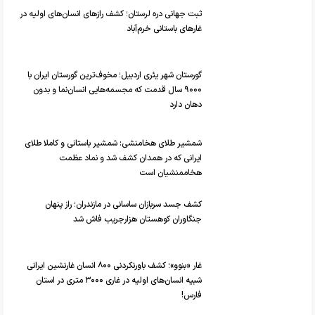
ثبت جهانی دره لرستان؛ کشف راز‌های انسان‌های اولیه در
غار‌های باستانی خرم‌آباد
گورستان شهر یئری اردبیل؛ مخوف‌ترین گورستان ایران با
۹۰۰۰ سال قدمت که مجسمه‌هایی انسان‌نما و بدون
دهان دارد
شمشیر طلای هخامنشی: شمشیر باستانی و کاملا طلای
ایرانی که در همدان کشف شد و نماد عظمت
هخاممنشیان است
کشف جسد سربازان ساسانی در مازندران؛ راز پنهان
جنگاوران کوهستان هزارجریب فاش شد
غار «بنوو»؛ کشف باورنکردنی ۸۰۰ انسان غارنشین ایرانی
شبیه انسان‌های اولیه در غاری ۳۰۰۰ متری در استان
فارس!