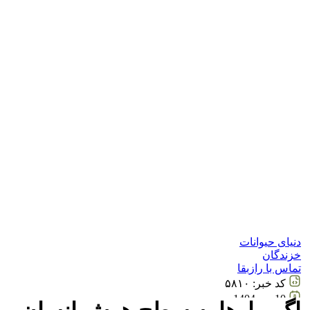
دنیای حیوانات
خزندگان
تماس با رازبقا
کد خبر:
۵۸۱۰
10 دی 1404