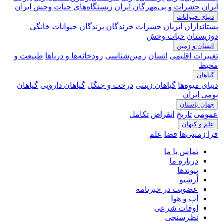
ایران
حشرات و بی‌مهرگان ایران
زیستگاه‌های حیات وحش ایران
دنیای حیوانات
پستانداران
آبزیان
حشرات
خزندگان
پرندگان
حیوانات خانگی
دوزیستان
حیات وحش
انسان و زمین
تغییرات اقلیمی
انسان
زمین‌شناسی
رودخانه‎‌ها و دریاها
طبیعت و
محیط
گیاهان
دنیای میوه‌ها
گیاهان زینتی
درخت و جنگل
گیاهان دارویی
گیاهان
بومی ایران
جهان باستان
عمومی
تاریخ
انقراض
تکامل
علم و کیهان
فرا زمینی‌ها
فضا
علم
تماس با ما
درباره ما
پیوندها
آرشیو
عضویت در خبرنامه
آب و هوا
اوقات شرعی
نظرسنجی