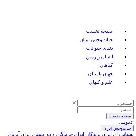
صفحه نخست
حیات‌وحش ایران
دنیای حیوانات
انسان و زمین
گیاهان
جهان باستان
علم و کیهان
صفحه نخست
عمومی
حیات‌وحش ایران
پستانداران ایران
پرندگان ایران
خزندگان و دوزیستان ایران
آبزیان