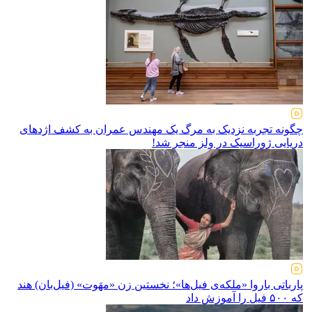
چگونه تجربه نزدیک به مرگ یک مهندس عمران به کشف اژد‌های
دریایی ژوراسیک در ولز منجر شد!
پارباتی باروا «ملکه‌ی فیل‌ها»؛ نخستین زن «مهَوت» (فیل‌بان) هند
که ۵۰۰ فیل را آموزش داد