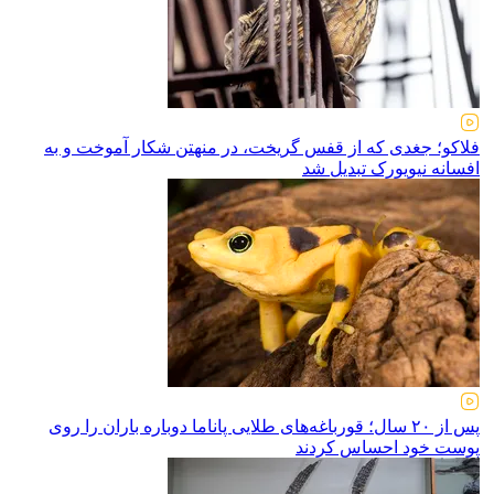
فلاکو؛ جغدی که از قفس گریخت، در منهتن شکار آموخت و به
افسانه نیویورک تبدیل شد
پس از ۲۰ سال؛ قورباغه‌های طلایی پاناما دوباره باران را روی
پوست خود احساس کردند