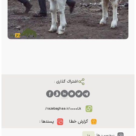
اشتراک گذاری :
گزارش خطا
پسندها :
برچسب ها :
بز