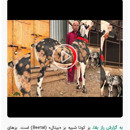
Play
Video
به گزارش راز بقا،
بز کوتا شبیه بز «بیتال» (Beetal) است. بز‌های