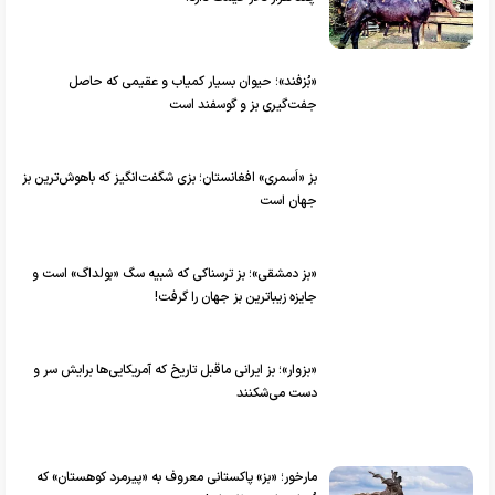
«بُزفند»؛ حیوان بسیار کمیاب و عقیمی که حاصل
جفت‌گیری بز و گوسفند است
بز «اَسمری» افغانستان؛ بزی شگفت‌انگیز که باهوش‌ترین بز
جهان است
«بز دمشقی»؛ بز ترسناکی که شبیه سگ «بولداگ» است و
جایزه زیباترین بز جهان را گرفت!
«بزوار»؛ بز ایرانی ماقبل تاریخ که آمریکایی‌ها برایش سر و
دست می‌شکنند
مارخور؛ «بز» پاکستانی معروف به «پیرمرد کوهستان» که