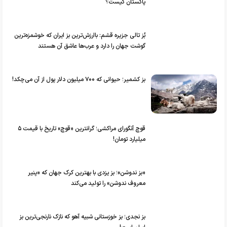
پاکستان کیست؟
بُز تالی جزیره قشم: باارزش‌ترین بز ایران که خوشمزه‌ترین
گوشت جهان را دارد و عرب‌ها عاشق آن هستند
بز کشمیر؛ حیوانی که ۷۰۰ میلیون دلار پول از آن می‌چکد!
قوچ آنگورای مراکشی؛ گرانترین «قوچ» تاریخ با قیمت ۵
میلیارد تومان!
«بز ندوشن»؛ بز یزدی با بهترین کرک جهان که «پنیر
معروف ندوشن» را تولید می‌کند
بز نجدی؛ بز خوزستانی شبیه آهو که نازک نارنجی‌ترین بز