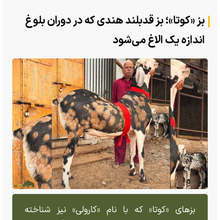
بز «کوتا»؛ بز قدبلند هندی که در دوران بلوغ
اندازه یک الاغ می‌شود
بز‌های «کوتا» که با نام «کارولی» نیز شناخته