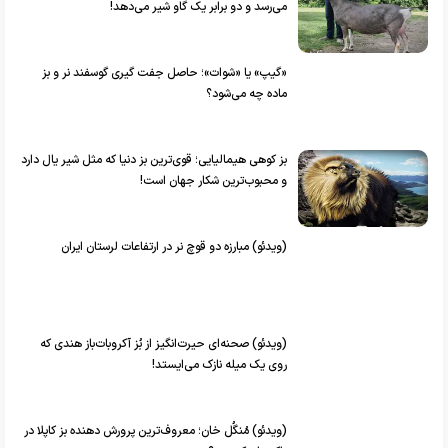
می‌رسد و دو برابر یک گاو شیر می‌دهد!
«گیپ» یا «شوات»؛ حاصل جفت گیری گوسفند نر و بز
ماده چه می‌شود؟
بز کوهی هیمالیایی؛ قوی‌ترین بز دنیا که مثل شیر یال دارد
و محبوب‌ترین شکار جهان است!
(ویدئو) مبارزه دو قوچ نر در ارتفاعات لرستان ایران
(ویدئو) صحنه‌ای حیرت‌انگیز از بُز آکروبات‌باز هندی که
روی یک میله نازک می‌ایستد!
(ویدئو) مُنگُل خان؛ معروف‌ترین پرورش دهنده بز کاپلا در