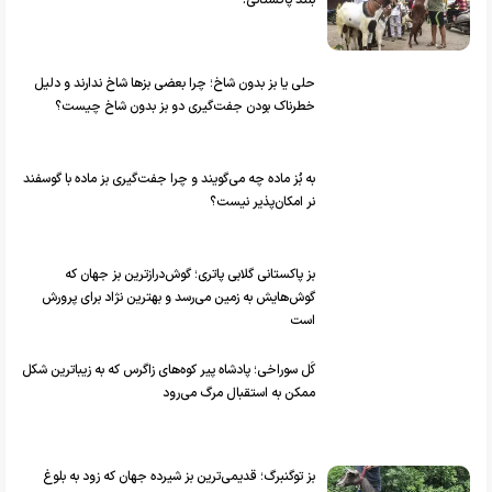
بلند پاکستانی!
حلی یا بز بدون شاخ؛ چرا بعضی بز‌ها شاخ ندارند و دلیل
خطرناک بودن جفت‌گیری دو بز بدون شاخ چیست؟
به بُز ماده چه می‌گویند و چرا جفت‌گیری بز ماده با گوسفند
نر امکان‌پذیر نیست؟
بز پاکستانی گلابی پاتری؛ گوش‌درازترین بز جهان که
گوش‌هایش به زمین می‌رسد و بهترین نژاد برای پرورش
است
کَل‌ سوراخی؛ پادشاه پیر کوه‌های زاگرس که به زیباترین شکل
ممکن به استقبال مرگ می‌رود
بز توگنبرگ؛ قدیمی‌ترین بز شیرده جهان که زود به بلوغ